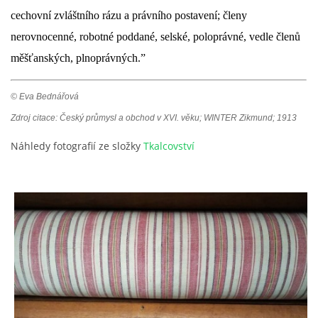
cechovní zvláštního rázu a právního postavení; členy
nerovnocenné, robotné poddané, selské, poloprávné, vedle členů
měšťanských, plnoprávných.”
© Eva Bednářová
Zdroj citace: Český průmysl a obchod v XVI. věku; WINTER Zikmund; 1913
Náhledy fotografií ze složky
Tkalcovství