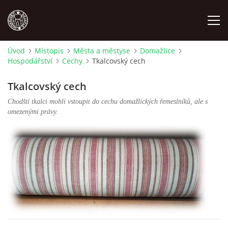
Úvod
Místopis
Města a městyse
Domažlice
Hospodářství
Cechy
Tkalcovský cech
MÍSTOPIS
Tkalcovský cech
NÁRODOPIS
Chodští tkalci mohli vstoupit do cechu domažlických řemeslníků, ale s
omezenými právy.
OSOBNOSTI
OSTATNÍ
ODKAZY
O NÁS