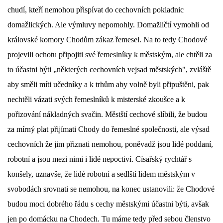
chudí, kteří nemohou přispívat do cechovních pokladnic
domažlických. Ale výmluvy nepomohly. Domažličtí vymohli od
královské komory Chodům zákaz řemesel. Na to tedy Chodové
projevili ochotu připojiti své řemeslníky k městským, ale chtěli za
to účastni býti „některých cechovních vejsad městských", zvláště
aby směli míti učedníky а k trhům aby volně byli připuštěni, pak
nechtěli vázati svých řemeslníků k misterské zkoušce а k
pořizování nákladných svačin. Městští cechové slíbili, že budou
za mírný plat přijímati Chody do řemeslné společnosti, ale výsad
cechovních že jim přiznati nemohou, poněvadž jsou lidé poddaní,
robotní a jsou mezi nimi i lidé nepoctiví. Císařský rychtář s
konšely, uznavše, že lidé robotní a sedlští lidem městským v
svobodách srovnati se nemohou, na konec ustanovili: že Chodové
budou moci dobrého řádu s cechy městskými účastni býti, avšak
jen po domácku na Chodech. Tu máme tedy před sebou členstvo