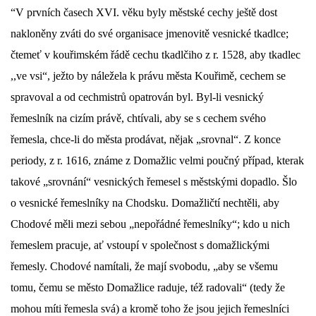
“V prvních časech XVI. věku byly městské cechy ještě dost
DŮL NA SLÍDU (NA KOLE)
nakloněny zváti do své organisace jmenovitě vesnické tkadlce;
čtemeť v kouřimském řádě cechu tkadlčiho z r. 1528, aby tkadlec
,,ve vsi“, ježto by náležela k právu města Kouřimě, cechem se
spravoval a od cechmistrů opatrován byl. Byl-li vesnický
Kontakt:
řemeslník na cizím právě, chtívali, aby se s cechem svého
tel. 773 916 275
řemesla, chce-li do města prodávat, nějak „srovnal“. Z konce
info@domdej.cz
periody, z r. 1616, známe z Domažlic velmi poučný případ, kterak
--------------------------------------------------------------
takové „srovnání“ vesnických řemesel s městskými dopadlo. Šlo
Tento projekt je realizován za finanční podpory
města Domažlice.
o vesnické řemeslníky na Chodsku. Domažličtí nechtěli, aby
Chodové měli mezi sebou „nepořádné řemeslníky“; kdo u nich
řemeslem pracuje, ať vstoupí v společnost s domažlickými
© 2026 eStránky.cz
|
Aktualizováno: 17. 7. 2026
|
Nahoru ↑
řemesly. Chodové namítali, že mají svobodu, „aby se všemu
tomu, čemu se město Domažlice raduje, též radovali“ (tedy že
mohou míti řemesla svá) a kromě toho že jsou jejich řemeslníci