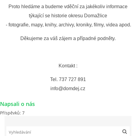
Proto hledáme a budeme vděční za jakékoliv informace
DŮL NA SLÍDU (NA KOLE)
týkající se historie okresu Domažlice
- fotografie, mapy, knihy, archivy, kroniky, filmy, videa apod.
Děkujeme za váš zájem a případné podněty.
Kontakt:
tel. 773 916 275
info@domdej.cz
Kontakt :
--------------------------------------------------------------
Tento projekt je realizován za finanční podpory
Tel. 737 727 891
města Domažlice.
info@domdej.cz
Napsali o nás
© 2026 eStránky.cz
|
Aktualizováno: 17. 7. 2026
|
Nahoru ↑
Příspěvků:
7