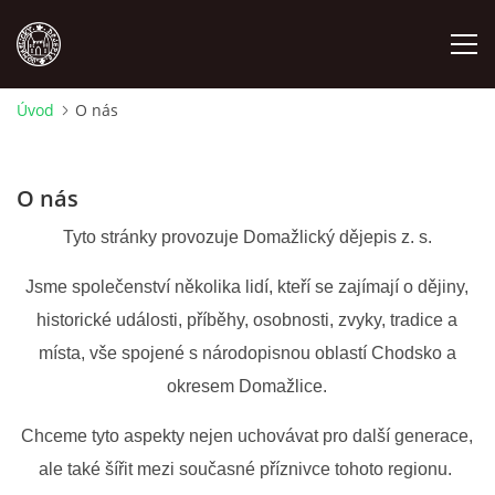
Úvod
O nás
MÍSTOPIS
O nás
NÁRODOPIS
Tyto stránky provozuje Domažlický dějepis z. s.
OSOBNOSTI
Jsme společenství několika lidí, kteří se zajímají o dějiny,
historické události, příběhy, osobnosti, zvyky, tradice a
OSTATNÍ
místa, vše spojené s národopisnou oblastí Chodsko a
okresem Domažlice.
ODKAZY
Chceme tyto aspekty nejen uchovávat pro další generace,
ale také šířit mezi současné příznivce tohoto regionu.
O NÁS