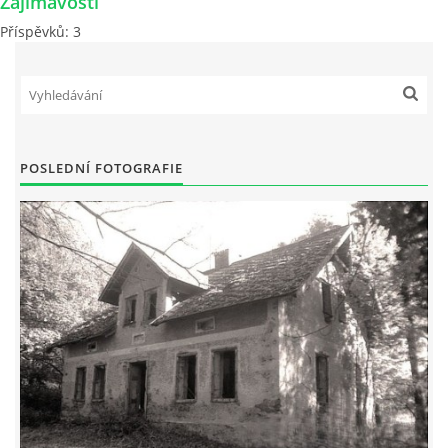
Zajímavosti
Příspěvků:
3
DŮL NA SLÍDU (NA KOLE)
Kontakt:
POSLEDNÍ FOTOGRAFIE
tel. 773 916 275
info@domdej.cz
--------------------------------------------------------------
Tento projekt je realizován za finanční podpory
města Domažlice.
© 2026 eStránky.cz
|
Aktualizováno: 17. 7. 2026
|
Nahoru ↑