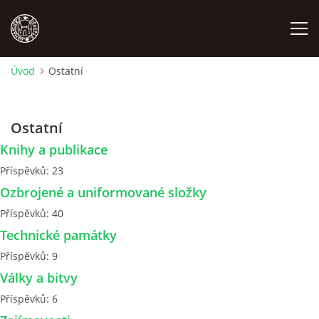
Úvod
Ostatní
MÍSTOPIS
Ostatní
NÁRODOPIS
Knihy a publikace
Příspěvků:
23
OSOBNOSTI
Ozbrojené a uniformované složky
Příspěvků:
40
OSTATNÍ
Technické památky
Příspěvků:
9
ODKAZY
Války a bitvy
Příspěvků:
6
O NÁS