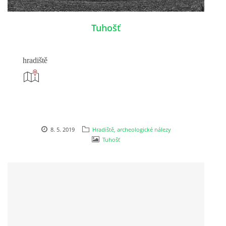
Tuhošť
hradiště
8. 5. 2019
Hradiště, archeologické nálezy
Tuhošť