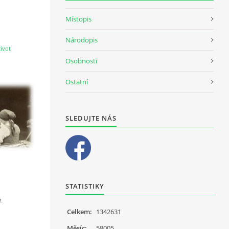
Místopis
Národopis
ivot
Osobnosti
Ostatní
SLEDUJTE NÁS
STATISTIKY
a.
Celkem:
1342631
Měsíc:
58005