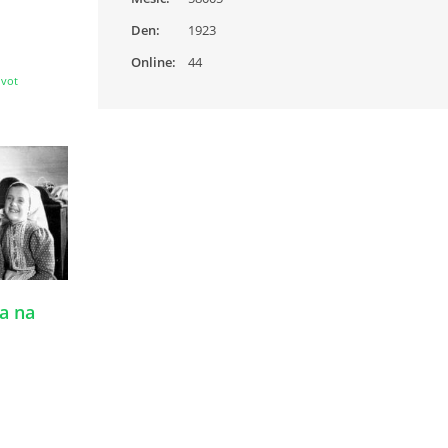
Den:
1923
Online:
44
ivot
a na