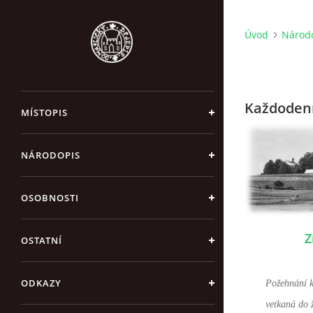
Úvod
Národ
Každodenn
MÍSTOPIS
NÁRODOPIS
OSOBNOSTI
Z
OSTATNÍ
ODKAZY
Požehnání k
vetkaná do 