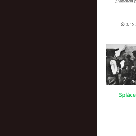
pramenem př
2. 10.
Spláce