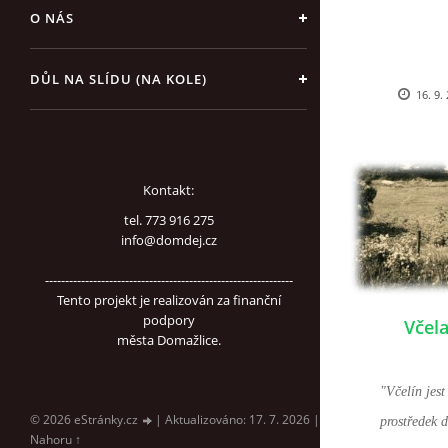
O NÁS
DŮL NA SLÍDU (NA KOLE)
16. 9.
Kontakt:
tel. 773 916 275
info@domdej.cz
--------------------------------------------------------------
Tento projekt je realizován za finanční
podpory
Včel
města Domažlice.
"
Včelín jest
© 2026 eStránky.cz
|
Aktualizováno: 17. 7. 2026
|
prostředek 
Nahoru ↑