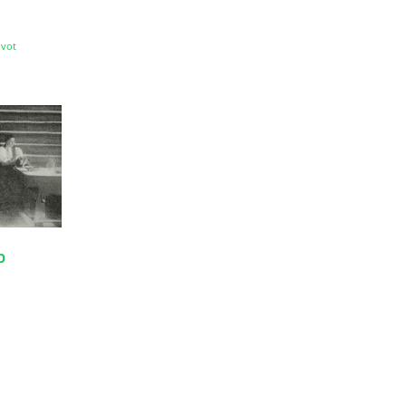
ivot
b