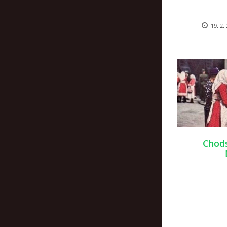
19. 2.
Chods