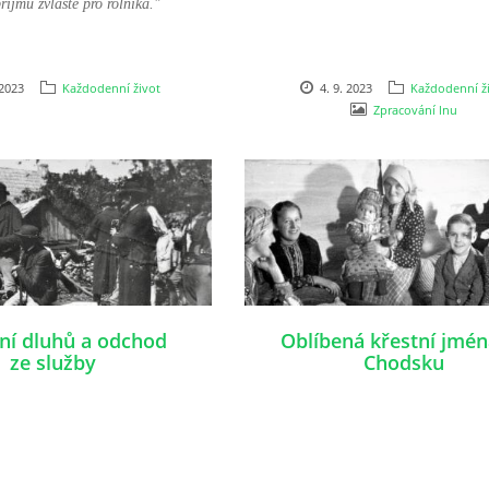
íjmů zvláště pro rolníka."
 2023
Každodenní život
4. 9. 2023
Každodenní ž
Zpracování lnu
ní dluhů a odchod
Oblíbená křestní jmén
ze služby
Chodsku