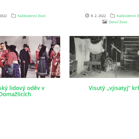
 2022
Každodenní život
8. 2. 2022
Každodenní ž
Denní život
ký lidový oděv v
Visutý „vjisatyj“ kr
Domažlicích