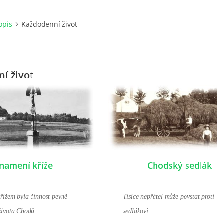
opis
Každodenní život
í život
namení kříže
Chodský sedlák
řížem byla činnost pevně
Tisíce nepřátel může povstat proti
života Chodů.
sedlákovi...