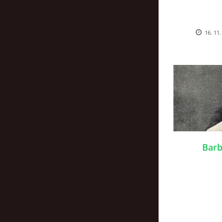
16. 11.
Barb