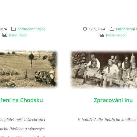
 2024
Každodenní život
12. 5. 2024
Každodenní ž
Denní život
Práce na poli
aření na Chodsku
Zpracování lnu
 nejdůležitější zušlechťující
V bulačině dle Jindřicha Jindřich
ducha lidského a výnosným