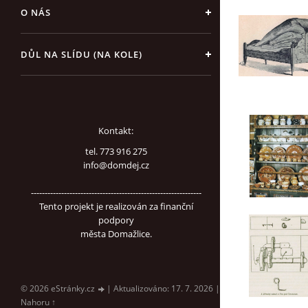
O NÁS
DŮL NA SLÍDU (NA KOLE)
Kontakt:
tel. 773 916 275
info@domdej.cz
--------------------------------------------------------------
Tento projekt je realizován za finanční
podpory
města Domažlice.
© 2026 eStránky.cz
|
Aktualizováno: 17. 7. 2026
|
Nahoru ↑