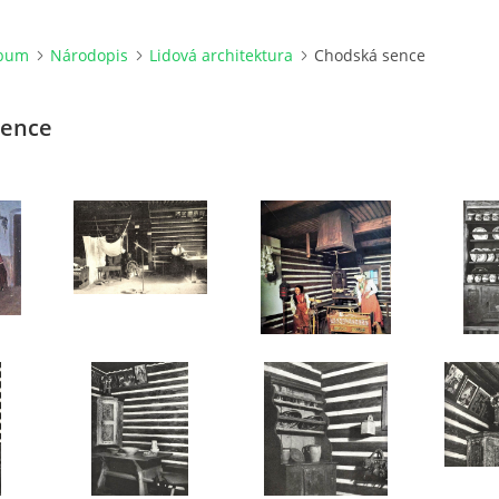
lbum
Národopis
Lidová architektura
Chodská sence
sence