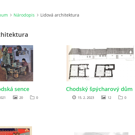
lbum
Národopis
Lidová architektura
chitektura
dská sence
Chodský špýcharový dům
2021
20
0
15. 2. 2023
12
0