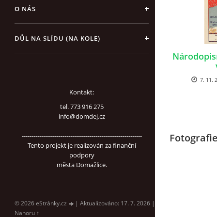
O NÁS
DŮL NA SLÍDU (NA KOLE)
Národopis
7. 11. 
Kontakt:
tel. 773 916 275
info@domdej.cz
--------------------------------------------------------------
Fotografi
Tento projekt je realizován za finanční
podpory
města Domažlice.
© 2026 eStránky.cz
|
Aktualizováno: 17. 7. 2026
|
Nahoru ↑