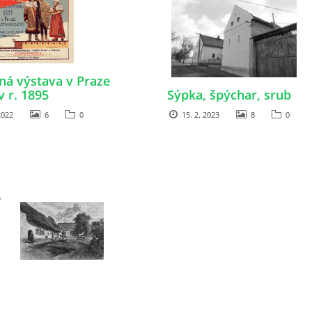
ná výstava v Praze
v r. 1895
Sýpka, špýchar, srub
2022
6
0
15. 2. 2023
8
0
e