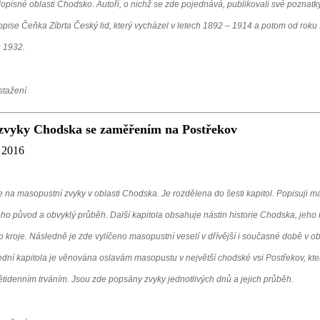
opisné oblasti Chodsko. Autoři, o nichž se zde pojednává, publikovali své poznatk
pise Čeňka Zíbrta Český lid, který vycházel v letech 1892 – 1914 a potom od roku
u 1932.
stažení
zvyky Chodska se zaměřením na Postřekov
 2016
 na masopustní zvyky v oblasti Chodska. Je rozdělena do šesti kapitol. Popisuji m
eho původ a obvyklý průběh. Další kapitola obsahuje nástin historie Chodska, jeho 
o kroje. Následně je zde vylíčeno masopustní veselí v dřívější i současné době v o
ední kapitola je věnována oslavám masopustu v největší chodské vsi Postřekov, kte
ětidenním trváním. Jsou zde popsány zvyky jednotlivých dnů a jejich průběh.