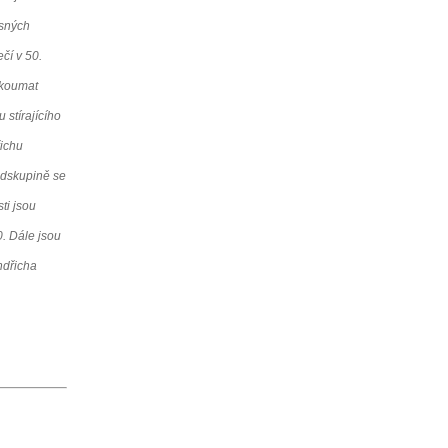
asných
čí v 50.
zkoumat
stírajícího
řichu
odskupině se
ti jsou
. Dále jsou
ndřicha