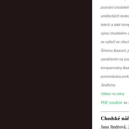
poznání chodského
uměleckých textec
letech a také kom
vývoj chodského d
se nářečí ve všech
Šimonu Baarovi, j
zaměřením na úsek
komparovány Baaro
porovnávány prvk
Jindřicha.
Odkaz na zdroj
PDF soubor
ke 
Chodské náře
Jana Jindrová
,