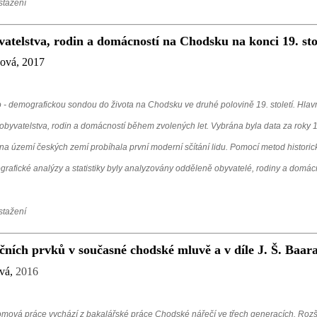
stažení
atelstva, rodin a domácností na Chodsku na konci 19. sto
ová, 2017
ko - demografickou sondou do života na Chodsku ve druhé polovině 19. století. Hlav
obyvatelstva, rodin a domácností během zvolených let. Vybrána byla data za roky 
na území českých zemí probíhala první moderní sčítání lidu. Pomocí metod historic
rafické analýzy a statistiky byly analyzovány odděleně obyvatelé, rodiny a domácn
stažení
ních prvků v současné chodské mluvě a v díle J. Š. Baar
ová
,
2016
mová práce vychází z bakalářské práce Chodské nářečí ve třech generacích. Rozš