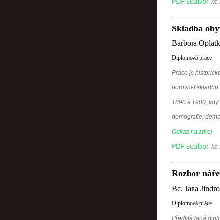
PDF soubor
ke 
Skladba obyv
Barbora Oplatk
Diplomová práce
Práce je historic
porovnat skladbu 
1890 a 1900, kdy 
demografie, demog
Odkaz na zdroj
PDF soubor
ke 
Rozbor nářeč
Bc. Jana Jindr
Diplomová práce
Předkládaná diplo