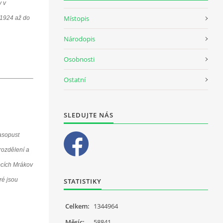
y v
Místopis
 1924 až do
Národopis
Osobnosti
Ostatní
SLEDUJTE NÁS
asopust
rozdělení a
bcích Mrákov
ré jsou
STATISTIKY
Celkem:
1344964
Měsíc:
58841