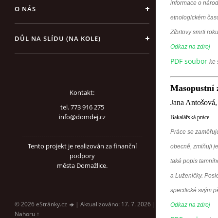
informace o národ
O NÁS
etnologickém časo
Zíbrtovy smrti rok
DŮL NA SLÍDU (NA KOLE)
Odkaz na zdroj
PDF soubor
ke 
Masopustní 
Kontakt:
Jana Antošová,
tel. 773 916 275
info@domdej.cz
Bakalářská práce
Práce se zaměřuje
--------------------------------------------------------------
Tento projekt je realizován za finanční
obecně, zmiňuji j
podpory
také popis tamníh
města Domažlice.
a Luženičky. Posl
specifické svým p
© 2026 eStránky.cz
|
Aktualizováno: 17. 7. 2026
|
Odkaz na zdroj
Nahoru ↑