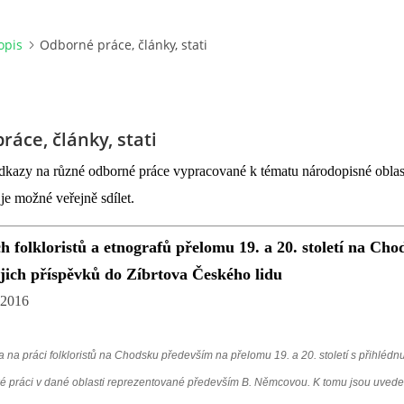
opis
Odborné práce, články, stati
áce, články, stati
kazy na různé odborné práce vypracované k tématu národopisné oblas
je možné veřejně sdílet.
h folkloristů a etnografů přelomu 19. a 20. století na Cho
jich příspěvků do Zíbrtova Českého lidu
2016
 na práci folkloristů na Chodsku především na přelomu 19. a 20. století s přihlédnu
ské práci v dané oblasti reprezentované především B. Němcovou. K tomu jsou uved