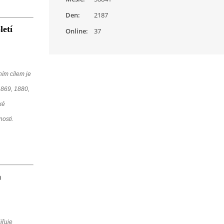
Den:
2187
letí
Online:
37
ním cílem je
1869, 1880,
ké
osti.
a
iřuje