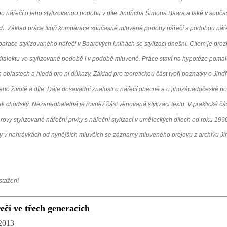
 nářečí o jeho stylizovanou podobu v díle Jindřicha Šimona Baara a také v souč
h. Základ práce tvoří komparace současné mluvené podoby nářečí s podobou náře
parace stylizovaného nářečí v Baarových knihách se stylizací dnešní. Cílem je pro
ialektu ve stylizované podobě i v podobě mluvené. Práce staví na hypotéze pomalu 
 oblastech a hledá pro ni důkazy. Základ pro teoretickou část tvoří poznatky o Jind
eho životě a díle. Dále dosavadní znalosti o nářečí obecně a o jihozápadočeské p
 chodský. Nezanedbatelná je rovněž část věnovaná stylizaci textu. V praktické čás
vy stylizované nářeční prvky s nářeční stylizací v uměleckých dílech od roku 1990
y v nahrávkách od nynějších mluvčích se záznamy mluveného projevu z archivu Ji
stažení
čí ve třech generacích
2013