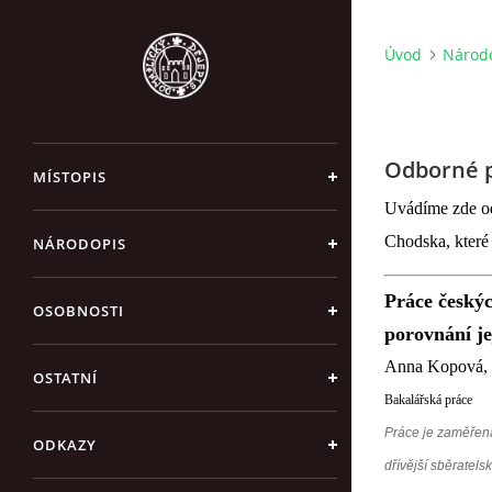
Úvod
Národ
Odborné pr
MÍSTOPIS
Uvádíme zde od
Chodska, které 
NÁRODOPIS
Práce českýc
OSOBNOSTI
porovnání je
Anna Kopová,
OSTATNÍ
Bakalářská práce
Práce je zaměřena
ODKAZY
dřívější sběratel