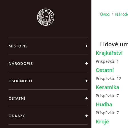
Úvod
Národ
Lidové u
MÍSTOPIS
Krajkářství
Příspěvků:
1
NÁRODOPIS
Ostatní
Příspěvků:
12
OSOBNOSTI
Keramika
Příspěvků:
7
OSTATNÍ
Hudba
Příspěvků:
7
ODKAZY
Kroje