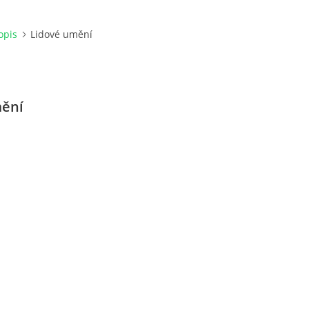
opis
Lidové umění
mění