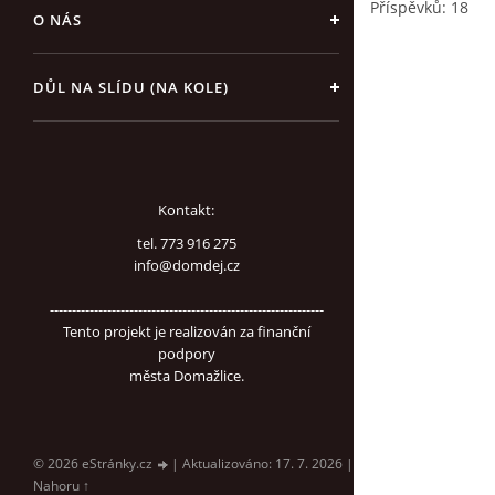
Příspěvků:
18
O NÁS
DŮL NA SLÍDU (NA KOLE)
Kontakt:
tel. 773 916 275
info@domdej.cz
--------------------------------------------------------------
Tento projekt je realizován za finanční
podpory
města Domažlice.
© 2026 eStránky.cz
|
Aktualizováno: 17. 7. 2026
|
Nahoru ↑