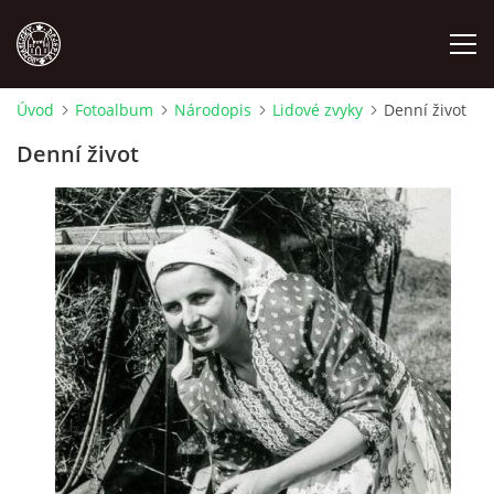
Úvod
Fotoalbum
Národopis
Lidové zvyky
Denní život
MÍSTOPIS
Denní život
NÁRODOPIS
OSOBNOSTI
OSTATNÍ
ODKAZY
O NÁS