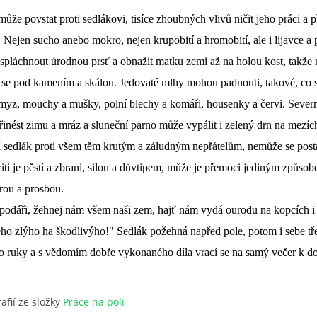
může povstat proti sedlákovi, tisíce zhoubných vlivů ničit jeho práci a p
. Nejen sucho anebo mokro, nejen krupobití a hromobití, ale i lijavce a 
pláchnout úrodnou prsť a obnažit matku zemi až na holou kost, takže 
á se pod kamením a skálou. Jedovaté mlhy mohou padnouti, takové, co s
myz, mouchy a mušky, polní blechy a komáři, housenky a červi. Severn
inést zimu a mráz a sluneční parno může vypálit i zelený drn na mezíc
í sedlák proti všem těm krutým a záludným nepřátelům, nemůže se post
ziti je pěstí a zbraní, silou a důvtipem, může je přemoci jediným způso
rou a prosbou.
odáři, žehnej nám všem naši zem, hajť nám vydá ourodu na kopcích i
eho zlýho ha škodlivýho!" Sedlák požehná napřed pole, potom i sebe tř
o ruky a s vědomím dobře vykonaného díla vrací se na samý večer k 
afií ze složky
Práce na poli