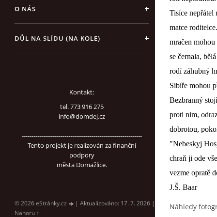
O NÁS
Tisíce nepřátel 
matce roditelce
DŮL NA SLÍDU (NA KOLE)
mračen mohou s
se černala, běl
rodí záhubný h
Sibiře mohou př
Kontakt:
Bezbranný stoj
tel. 773 916 275
proti nim, odra
info@domdej.cz
dobrotou, poko
--------------------------------------------------------------
"Nebeskyj Hosp
Tento projekt je realizován za finanční
podpory
chraň ji ode vš
města Domažlice.
vezme opratě d
J.Š. Baar
© 2026 eStránky.cz
|
Aktualizováno: 17. 7. 2026
|
Náhledy fotogr
Nahoru ↑