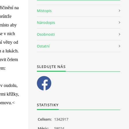
řičinění na
Místopis
průtrže
Národopis
místo aby
e v nich
Osobnosti
í větry od
Ostatní
h a lukách.
avit čelem
SLEDUJTE NÁS
bem:
 v oudolu,
emi křížky,
domovu.<
STATISTIKY
Celkem:
1342917
Měsíc:
58024