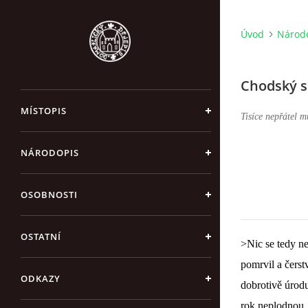
Úvod
Národ
Chodský s
MÍSTOPIS
Tisíce nepřátel m
NÁRODOPIS
OSOBNOSTI
OSTATNÍ
>Nic se tedy ne
pomrvil a čers
ODKAZY
dobrotivě úrodu
rok neplodnou.