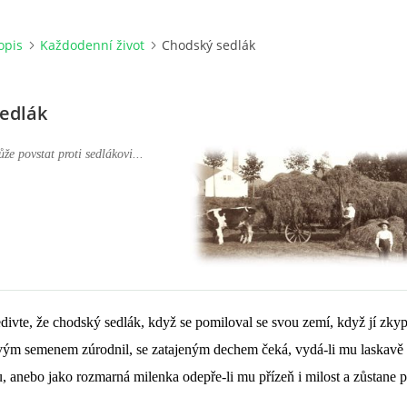
opis
Každodenní život
Chodský sedlák
edlák
ůže povstat proti sedlákovi...
divte, že chodský sedlák, když se pomiloval se svou zemí, když jí zkypř
tvým semenem zúrodnil, se zatajeným dechem čeká, vydá-li mu laskavě
, anebo jako rozmarná milenka odepře-li mu přízeň i milost a zůstane p