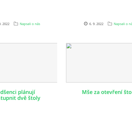
0. 2022
Napsali o nás
6. 9. 2022
Napsali o n
dšenci plánují
Mše za otevření što
stupnit dvě štoly