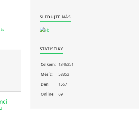
SLEDUJTE NÁS
nás
STATISTIKY
Celkem:
1346351
Měsíc:
58353
Den:
1567
Online:
69
nci
u