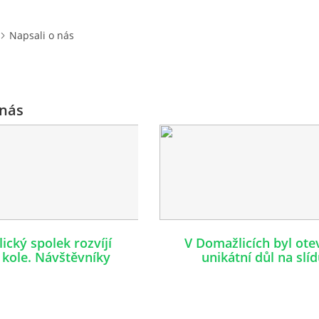
Napsali o nás
 nás
ický spolek rozvíjí
V Domažlicích byl ote
 kole. Návštěvníky
unikátní důl na slí
 nová podívaná.