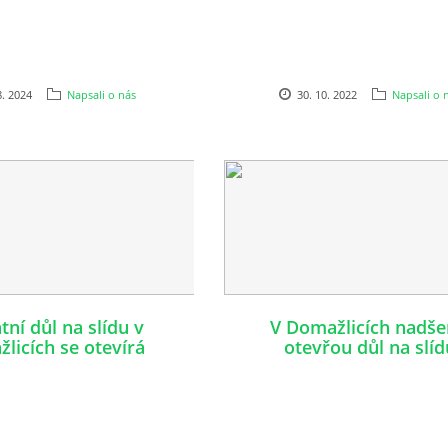
8. 2024
Napsali o nás
30. 10. 2022
Napsali o 
tní důl na slídu v
V Domažlicích nadše
licích se otevírá
otevřou důl na slíd
veřejnosti