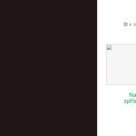
6. 1
Na
zpří