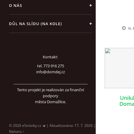
O NÁS
DŮL NA SLÍDU (NA KOLE)
16. 
Kontakt:
tel. 773 916 275
info@domdej.cz
--------------------------------------------------------------
Tento projekt je realizován za finanční
podpory
Uniká
města Domažlice.
Domaž
© 2026 eStránky.cz
|
Aktualizováno: 17. 7. 2026
|
Nahoru ↑