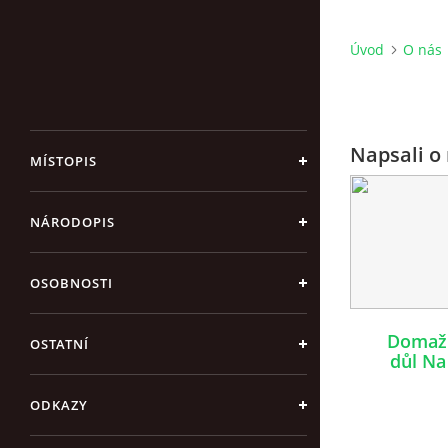
Úvod
O nás
Napsali o
MÍSTOPIS
NÁRODOPIS
OSOBNOSTI
Domažl
OSTATNÍ
důl Na
čeká
ODKAZY