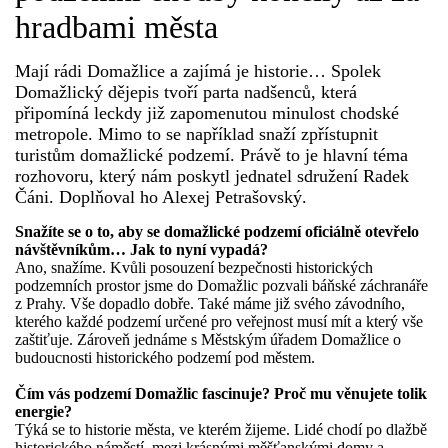
hradbami města
DŮL NA SLÍDU (NA KOLE)
Mají rádi Domažlice a zajímá je historie… Spolek
Domažlický dějepis tvoří parta nadšenců, která
připomíná leckdy již zapomenutou minulost chodské
metropole. Mimo to se například snaží zpřístupnit
Kontakt:
turistům domažlické podzemí. Právě to je hlavní téma
rozhovoru, který nám poskytl jednatel sdružení Radek
tel. 773 916 275
Čáni. Doplňoval ho Alexej Petrašovský.
info@domdej.cz
Snažíte se o to, aby se domažlické podzemí oficiálně otevřelo
--------------------------------------------------------------
návštěvníkům… Jak to nyní vypadá?
Tento projekt je realizován za finanční podpory
Ano, snažíme. Kvůli posouzení bezpečnosti historických
města Domažlice.
podzemních prostor jsme do Domažlic pozvali báňské záchranáře
z Prahy. Vše dopadlo dobře. Také máme již svého závodního,
kterého každé podzemí určené pro veřejnost musí mít a který vše
zaštiťuje. Zároveň jednáme s Městským úřadem Domažlice o
budoucnosti historického podzemí pod městem.
© 2026 eStránky.cz
|
Aktualizováno: 17. 7. 2026
|
Nahoru ↑
Čím vás podzemí Domažlic fascinuje? Proč mu věnujete tolik
energie?
Týká se to historie města, ve kterém žijeme. Lidé chodí po dlažbě
historického náměstí, mezi krásnými měšťanskými domy a