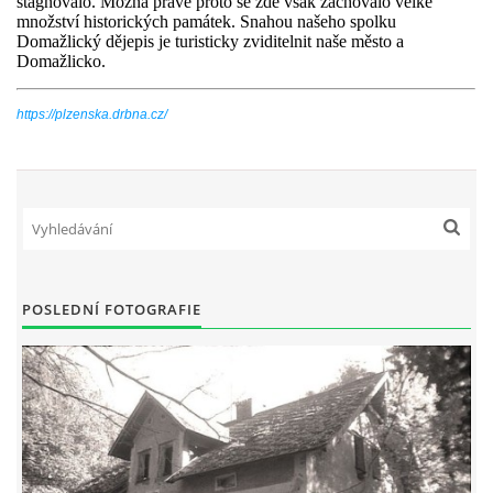
stagnovalo. Možná právě proto se zde však zachovalo velké
množství historických památek. Snahou našeho spolku
Domažlický dějepis je turisticky zviditelnit naše město a
Domažlicko.
https://plzenska.drbna.cz/
POSLEDNÍ FOTOGRAFIE