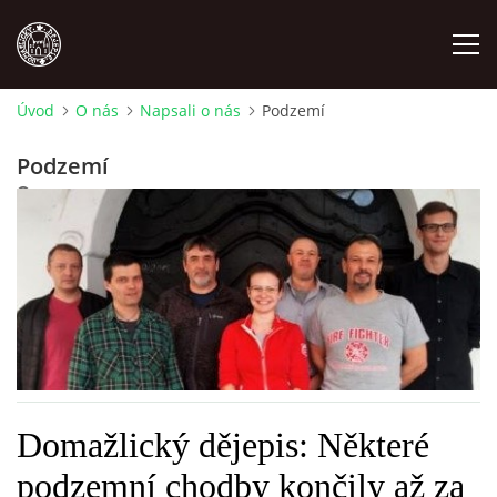
Úvod
O nás
Napsali o nás
Podzemí
MÍSTOPIS
Podzemí
11. 11. 2019
NÁRODOPIS
OSOBNOSTI
OSTATNÍ
ODKAZY
Domažlický dějepis: Některé
O NÁS
podzemní chodby končily až za