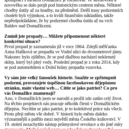
novověku se dalo projít pod historickým centrem města. Některé
chodby ústily až za hradby, na předměstí. Delší trasy podzemních
chodeb byli výjimkou, a to kvůli finančním nákladům, takže
nepředpokládáme, že by podzemní chodba ústila až na vrch
Baldov nad Domažlicemi.
Zmínil jste propady… Můžete připomenout některé
konkrétní situace?
První propad je zaznamenán již v roce 1864. Zdejší měšťanka
Anna Halíková se propadla ve Vodní ulici do dvoumetrové jámy.
Nakonec bylo zjištěno, že se pod dlažbou nacházel neklenutý
sklep, který byl plný vody. Poslední propad je z roku 2014, kdy
se pod automobilem u Dolní brány propadla vozovka.
Vy sám jste velký fanoušek historie. Snažíte se zpřístupnit
podzemí, provozujete úspěšnou facebookovou dějepisnou
stránku, máte vlastní web… Cítíte se jako patriot? Co pro
vás Domažlice znamenají?
Ano, v Domažlicích jsem se narodil a prožil zde zatím celý život.
Na těchto projektech nás pracuje několik členů v Domažlickém
dějepisu. Necítím se jako patriot, je to kolektivní práce nás všech.
Proto přeji městu vše dobré. V historii bylo město daleko
významnější a patřilo mezi největší města Českého království. V
19. století nezachytilo nástup průmyslové revoluce a do jisté míry