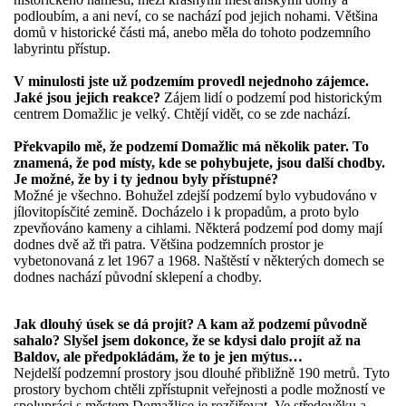
podloubím, a ani neví, co se nachází pod jejich nohami. Většina
domů v historické části má, anebo měla do tohoto podzemního
labyrintu přístup.
V minulosti jste už podzemím provedl nejednoho zájemce.
Jaké jsou jejich reakce?
Zájem lidí o podzemí pod historickým
centrem Domažlic je velký. Chtějí vidět, co se zde nachází.
Překvapilo mě, že podzemí Domažlic má několik pater. To
znamená, že pod místy, kde se pohybujete, jsou další chodby.
Je možné, že by i ty jednou byly přístupné?
Možné je všechno. Bohužel zdejší podzemí bylo vybudováno v
jílovitopísčité zemině. Docházelo i k propadům, a proto bylo
zpevňováno kameny a cihlami. Některá podzemí pod domy mají
dodnes dvě až tři patra. Většina podzemních prostor je
vybetonovaná z let 1967 a 1968. Naštěstí v některých domech se
dodnes nachází původní sklepení a chodby.
Jak dlouhý úsek se dá projít? A kam až podzemí původně
sahalo? Slyšel jsem dokonce, že se kdysi dalo projít až na
Baldov, ale předpokládám, že to je jen mýtus…
Nejdelší podzemní prostory jsou dlouhé přibližně 190 metrů. Tyto
prostory bychom chtěli zpřístupnit veřejnosti a podle možností ve
spolupráci s městem Domažlice je rozšiřovat. Ve středověku a