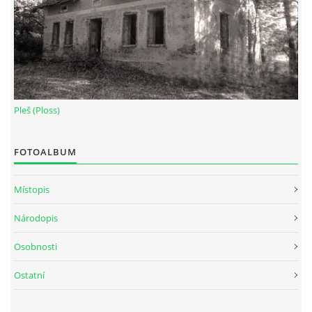
Pleš (Ploss)
FOTOALBUM
Místopis
Národopis
Osobnosti
Ostatní