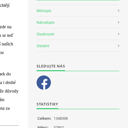
chtějí
Místopis
Národopis
 zde na
Osobnosti
u se teď
í našich
Ostatní
ou
SLEDUJTE NÁS
mek do
a i druhé
, že důvody
ším
STATISTIKY
ena za
Celkem:
1348398
Měsíc:
57802