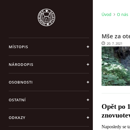
Úvod
O nás
Mše za ot
20. 7. 2021
MÍSTOPIS
NÁRODOPIS
OSOBNOSTI
OSTATNÍ
Opět po 1
znovuote
ODKAZY
Naposledy se t