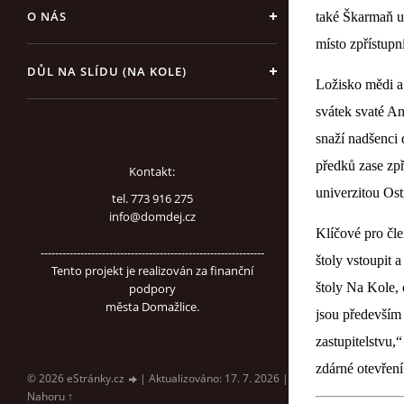
O NÁS
také Škarmaň us
místo zpřístupni
DŮL NA SLÍDU (NA KOLE)
Ložisko mědi a 
svátek svaté An
snaží nadšenci 
předků zase zp
Kontakt:
univerzitou Ost
tel. 773 916 275
info@domdej.cz
Klíčové pro čle
--------------------------------------------------------------
štoly vstoupit 
Tento projekt je realizován za finanční
štoly Na Kole, 
podpory
města Domažlice.
jsou především 
zastupitelstvu,
zdárné otevření
© 2026 eStránky.cz
|
Aktualizováno: 17. 7. 2026
|
Nahoru ↑