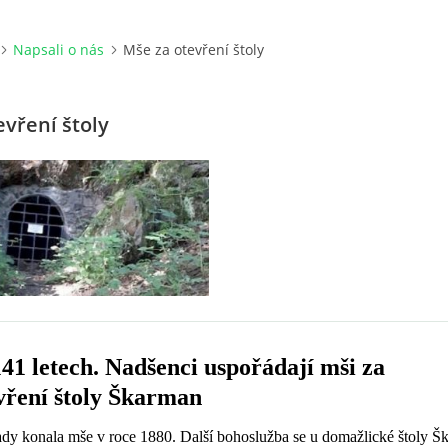
Napsali o nás
Mše za otevření štoly
evření štoly
41 letech. Nadšenci uspořádají mši za
vření štoly Škarman
ady konala mše v roce 1880. Další bohoslužba se u domažlické štoly Š