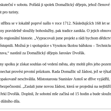
kuteční v sobotu. Pořádá ji spolek Domažlický dějepis, jehož členové 
t pro turisty.
stříbra se v lokalitě poprvé našlo v roce 1712. Následujících 168 let se
ny pravidelně sloužily bohoslužby, pak tradice zanikla. O jejich obnov
do regionální historie. „Vypracovali jsme projekt a rádi bychom dědictv
řístupnili. Možná je i spolupráce s Vysokou školou báňskou – Technick
rava,“ nastínil za Domažlický dějepis Jaroslav Dvořák.
ny spolku je získat souhlas od vedení města, aby mohli přes jeho poze
a nechat provést prvotní průzkum. Rada Domažlic už žádost, jež se týkal
opakovaně neschválila. Místostarosta Stanislav Antoš se dříve vyjádřil
bezpečnostní. „Zaslali jsme novou žádost, která se projedná na nejbliž
“ řekl Dvořák. Doplnil, že sobotní mše začíná od 15 hodin a bude slouž
 důlního díla.