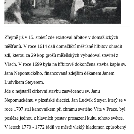
DŮL NA SLÍDU (NA KOLE)
Zřejmě již v 15. století zde existoval hřbitov v domažlických
Kontakt:
měšťanů. V roce 1614 dali domažličtí měšťané hřbitov ohradit
tel. 773 916 275
zdí, kterou za 29 kop grošů míšeňských vybudoval stavitel z
info@domdej.cz
Vlach. V roce 1699 byla na hřbitově dokončena stavba kaple sv.
--------------------------------------------------------------
Jana Nepomuckého, financovaná zdejším děkanem Janem
Tento projekt je realizován za finanční podpory
Ludvíkem Steyerem.
města Domažlice.
Jde o nejstarší církevní stavbu zasvěcenou sv. Janu
Nepomuckému v plzeňské diecézi. Jan Ludvík Steyer, který se v
© 2026 eStránky.cz
|
Aktualizováno: 17. 7. 2026
|
Nahoru ↑
roce 1707 stal kanovníkem při chrámu svatého Víta v Praze, byl
posléze jednou z hlavních postav prosazení kultu tohoto světce.
V letech 1770 - 1772 řádil ve městě vleklý hladomor, způsobený