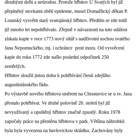
dlouhými dešti a neúrodou. Protože hřbitov U Svatých byl již
přeplněný stovkami obětí epidemie, musel Domažlický děkan P.
Lounský vysvětit starý svatojánský hřbitov. Předtím se zde totiž
již mnoho let nepohřbívalo. Zřejmě v návaznosti na tuto událost
získala kaple v roce 1773 nový oltář s nadživotní sochou svatého
Jana Nepomuckého, mj. i ochránce proti moru. Od vysvěcení
kaple do roku 1772 zde našlo poslední odpočinek 250
zemřelých.
Hřbitov sloužil jistou dobu k pohřbívání členů zdejšího
augustiniánského řádu.
Po výstavbě nového hřbitova směrem na Chrastavice se u sv. Jana
přestalo pohřbívat. Ve druhé polovině 20. století byl již
nevyužívaný a opuštěný hřbitov značně zpustlý. Roku 1978
započaly práce na přeměnu hřbitova v park. Většina náhrobků
byla byla vyvezena na havlovickou skládku. Zachovány byly