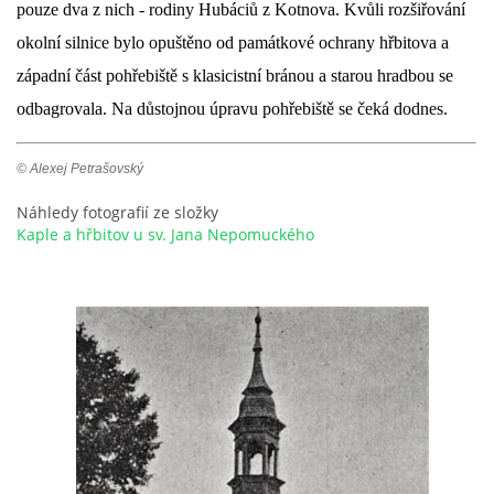
pouze dva z nich - rodiny Hubáciů z Kotnova. Kvůli rozšiřování
okolní silnice bylo opuštěno od památkové ochrany hřbitova a
západní část pohřebiště s klasicistní bránou a starou hradbou se
odbagrovala. Na důstojnou úpravu pohřebiště se čeká dodnes.
© Alexej Petrašovský
Náhledy fotografií ze složky
Kaple a hřbitov u sv. Jana Nepomuckého