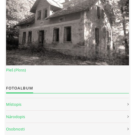
Pleš (Ploss)
FOTOALBUM
Místopis
Národopis
Osobnosti