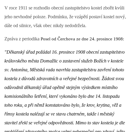
V roce 1911 se rozhodlo obecní zastupitelstvo kostel zbořit kvůli
jeho nevhodné poloze. Podmínku, že vzápětí postaví kostel nový,
dále od silnice, však obec nikdy nedodržela.
Zpráva z periodika
Posel od Čerchova ze dne 24. prosince 1908:
"Děkanský úřad požádal 16. prosince 1908 obecní zastupitelstvo 
královského města Domažlic o zastavení služeb Božích v kostele 
sv. Antonína, Městská rada navrhla zastupitelstvu zavření tohoto 
kostela z důvodů zdravotních a veřejné bezpečnosti. Žádost svou 
odůvodnil děkanský úřad opětně stejným výsledkem místního 
komisionálního šetření, které vykonáno bylo dne 14. listopadu 
toho roku, a při němž konstatováno bylo, že krov, krytina, věž a 
římsy kostela nalézají se ve stavu chatrném, takže i městský 
stavitel zřekl se veřejné odpovědnosti. Mimo to stav kostela je dle 
prohlášení zdravotního znalce velmi nebezpečný pro zdraví, ježto 