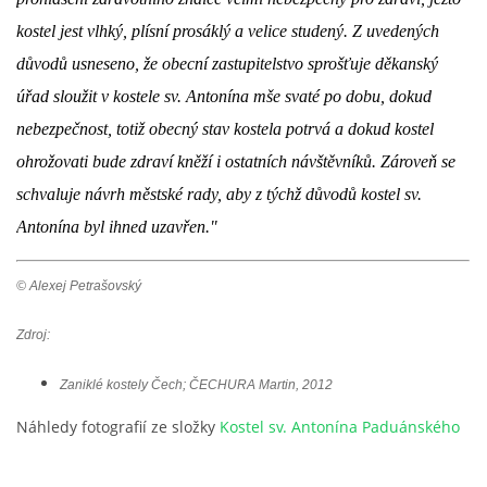
kostel jest vlhký, plísní prosáklý a velice studený. Z uvedených 
důvodů usneseno, že obecní zastupitelstvo sprošťuje děkanský 
úřad sloužit v kostele sv. Antonína mše svaté po dobu, dokud 
nebezpečnost, totiž obecný stav kostela potrvá a dokud kostel 
ohrožovati bude zdraví kněží i ostatních návštěvníků. Zároveň se 
schvaluje návrh městské rady, aby z týchž důvodů kostel sv. 
Antonína byl ihned uzavřen."
© Alexej Petrašovský
Zdroj:
Zaniklé kostely Čech; ČECHURA Martin, 2012
Náhledy fotografií ze složky
Kostel sv. Antonína Paduánského