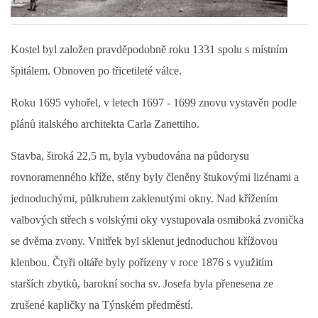
DŮL NA SLÍDU (NA KOLE)
Kostel byl založen pravděpodobně roku 1331 spolu s místním
špitálem. Obnoven po třicetileté válce.
Roku 1695 vyhořel, v letech 1697 - 1699 znovu vystavěn podle
Kontakt:
plánů italského architekta Carla Zanettiho.
tel. 773 916 275
info@domdej.cz
Stavba, široká 22,5 m, byla vybudována na půdorysu
--------------------------------------------------------------
rovnoramenného kříže, stěny byly členěny štukovými lizénami a
Tento projekt je realizován za finanční podpory
jednoduchými, půlkruhem zaklenutými okny. Nad křížením
města Domažlice.
valbových střech s volskými oky vystupovala osmiboká zvonička
se dvěma zvony. Vnitřek byl sklenut jednoduchou křížovou
© 2026 eStránky.cz
|
Aktualizováno: 17. 7. 2026
|
Nahoru ↑
klenbou. Čtyři oltáře byly pořízeny v roce 1876 s využitím
starších zbytků, barokní socha sv. Josefa byla přenesena ze
zrušené kapličky na Týnském předměstí.