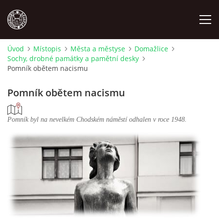
Úvod
Místopis
Města a městyse
Domažlice
Sochy, drobné památky a pamětní desky
MÍSTOPIS
Pomník obětem nacismu
NÁRODOPIS
Pomník obětem nacismu
OSOBNOSTI
Pomník byl na nevelkém Chodském náměstí odhalen v roce 1948.
OSTATNÍ
ODKAZY
O NÁS