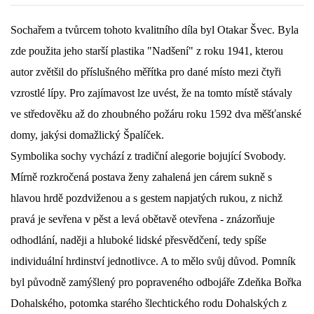
DŮL NA SLÍDU (NA KOLE)
Sochařem a tvůrcem tohoto kvalitního díla byl Otakar Švec. Byla
zde použita jeho starší plastika "Nadšení" z roku 1941, kterou
autor zvětšil do příslušného měřítka pro dané místo mezi čtyři
vzrostlé lípy. Pro zajímavost lze uvést, že na tomto místě stávaly
Kontakt:
ve středověku až do zhoubného požáru roku 1592 dva měšťanské
tel. 773 916 275
domy, jakýsi domažlický Špalíček.
info@domdej.cz
Symbolika sochy vychází z tradiční alegorie bojující Svobody.
--------------------------------------------------------------
Mírně rozkročená postava ženy zahalená jen cárem sukně s
Tento projekt je realizován za finanční podpory
města Domažlice.
hlavou hrdě pozdviženou a s gestem napjatých rukou, z nichž
pravá je sevřena v pěst a levá obětavě otevřena - znázorňuje
odhodlání, naději a hluboké lidské přesvědčení, tedy spíše
© 2026 eStránky.cz
|
Aktualizováno: 17. 7. 2026
|
Nahoru ↑
individuální hrdinství jednotlivce. A to mělo svůj důvod. Pomník
byl původně zamýšlený pro popraveného odbojáře Zdeňka Bořka
Dohalského, potomka starého šlechtického rodu Dohalských z