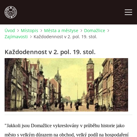
Úvod
Místopis
Města a městyse
Domažlice
Zajímavosti
Každodennost v 2. pol. 19. stol.
MÍSTOPIS
Každodennost v 2. pol. 19. stol.
NÁRODOPIS
OSOBNOSTI
OSTATNÍ
ODKAZY
"Jakkoli jsou Domažlice vykreslovány v průběhu historie jako
O NÁS
město s velkým důrazem na obchod, velký podíl na hospodaření