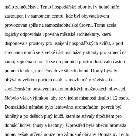
mělo zemědělství. Tento hospodářský obor byl v hojné míře
DŮL NA SLÍDU (NA KOLE)
zastoupen i v samotném centru, kde byl obyvatelstvem
provozován spíše na samozásobitelské úrovni. Tomu zcela
logicky odpovídala i povaha městské architektury, která
disponovala prostory pro ustájení hospodářských zvířat, a pod
Kontakt:
střechami domů se z velké části nacházely sklady pro krmení na
tel. 773 916 275
info@domdej.cz
zimu, zejména seno. To se do půdních prostor dostávalo často i
pomocí kladek, umístěných ve štítech domů. Domy bývaly
--------------------------------------------------------------
Tento projekt je realizován za finanční podpory
obývány velkým počtem osob, samozřejmě v závislosti na
města Domažlice.
společenském postavení a ekonomických možnostech obyvatel.
Nebylo však výjimkou, aby se v jedné místnosti tísnilo i 12 osob.
Domažlické náměstí bylo lemováno stromořadím, povrch byl
© 2026 eStránky.cz
|
Aktualizováno: 17. 7. 2026
|
Nahoru ↑
hliněný a po deštích plný louží, které se stávaly útočištěm pro
domácí lichvu (husy a kachny). Uprostřed byla obecní hromada
hnoje, avšak určená pouze pro zámožné občany Domažlic. Tento