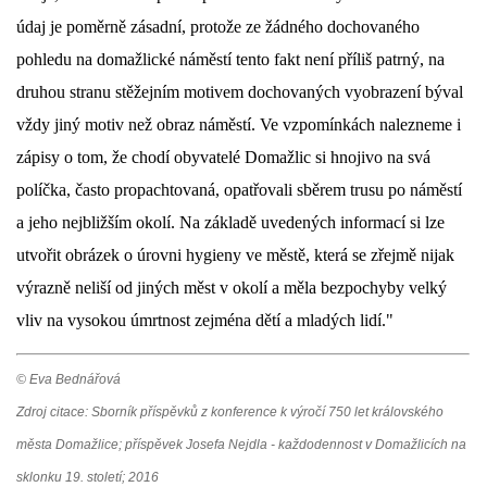
údaj je poměrně zásadní, protože ze žádného dochovaného
pohledu na domažlické náměstí tento fakt není příliš patrný, na
druhou stranu stěžejním motivem dochovaných vyobrazení býval
vždy jiný motiv než obraz náměstí. Ve vzpomínkách nalezneme i
zápisy o tom, že chodí obyvatelé Domažlic si hnojivo na svá
políčka, často propachtovaná, opatřovali sběrem trusu po náměstí
a jeho nejbližším okolí. Na základě uvedených informací si lze
utvořit obrázek o úrovni hygieny ve městě, která se zřejmě nijak
výrazně neliší od jiných měst v okolí a měla bezpochyby velký
vliv na vysokou úmrtnost zejména dětí a mladých lidí."
© Eva Bednářová
Zdroj citace: Sborník příspěvků z konference k výročí 750 let královského
města Domažlice; příspěvek Josefa Nejdla - každodennost v Domažlicích na
sklonku 19. století; 2016