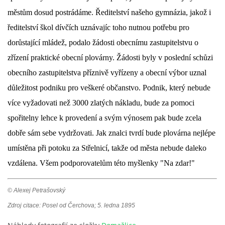
městům dosud postrádáme. Ředitelství našeho gymnázia, jakož i
ředitelství škol dívčích uznávajíc toho nutnou potřebu pro
dorůstající mládež, podalo žádosti obecnímu zastupitelstvu o
zřízení praktické obecní plovárny. Žádosti byly v poslední schůzi
obecního zastupitelstva příznivě vyřízeny a obecní výbor uznal
důležitost podniku pro veškeré občanstvo. Podnik, který nebude
více vyžadovati než 3000 zlatých nákladu, bude za pomoci
spořitelny lehce k provedení a svým výnosem pak bude zcela
dobře sám sebe vydržovati. Jak znalci tvrdí bude plovárna nejlépe
umístěna při potoku za Střelnicí, takže od města nebude daleko
vzdálena. Všem podporovatelům této myšlenky "Na zdar!"
© Alexej Petrašovský
Zdroj citace: Posel od Čerchova; 5. ledna 1895