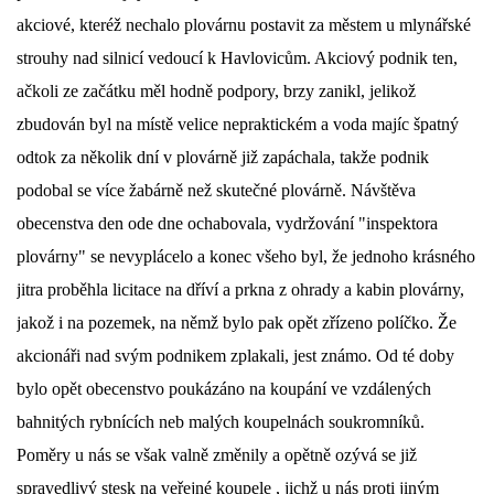
akciové, kteréž nechalo plovárnu postavit za městem u mlynářské
DŮL NA SLÍDU (NA KOLE)
strouhy nad silnicí vedoucí k Havlovicům. Akciový podnik ten,
ačkoli ze začátku měl hodně podpory, brzy zanikl, jelikož
zbudován byl na místě velice nepraktickém a voda majíc špatný
odtok za několik dní v plovárně již zapáchala, takže podnik
Kontakt:
podobal se více žabárně než skutečné plovárně. Návštěva
tel. 773 916 275
info@domdej.cz
obecenstva den ode dne ochabovala, vydržování "inspektora
plovárny" se nevyplácelo a konec všeho byl, že jednoho krásného
--------------------------------------------------------------
Tento projekt je realizován za finanční podpory
jitra proběhla licitace na dříví a prkna z ohrady a kabin plovárny,
města Domažlice.
jakož i na pozemek, na němž bylo pak opět zřízeno políčko. Že
akcionáři nad svým podnikem zplakali, jest známo. Od té doby
bylo opět obecenstvo poukázáno na koupání ve vzdálených
© 2026 eStránky.cz
|
Aktualizováno: 17. 7. 2026
|
Nahoru ↑
bahnitých rybnících neb malých koupelnách soukromníků.
Poměry u nás se však valně změnily a opětně ozývá se již
spravedlivý stesk na veřejné koupele , jichž u nás proti jiným