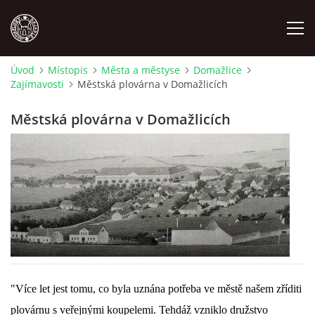
Úvod
Místopis
Města a městyse
Domažlice
Zajímavosti
Městská plovárna v Domažlicích
MÍSTOPIS
Městská plovárna v Domažlicích
NÁRODOPIS
OSOBNOSTI
OSTATNÍ
ODKAZY
"Více let jest tomu, co byla uznána potřeba ve městě našem zříditi
O NÁS
plovárnu s veřejnými koupelemi. Tehdáž vzniklo družstvo