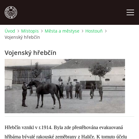
Úvod
Místopis
Města a městyse
Hostouň
Vojenský hřebčín
MÍSTOPIS
Vojenský hřebčín
NÁRODOPIS
OSOBNOSTI
OSTATNÍ
ODKAZY
Hřebčín vznikl v r.1914. Byla zde přestěhována evakuovaná
O NÁS
hříbárna bývalé rakouské zeměbrany z Haliče. K tomuto účelu