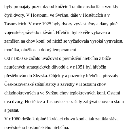
byly pronajaty pozemky od knížete Trauttmansdorffa a vznikly
DŮL NA SLÍDU (NA KOLE)
čtyři dvory. V Hostouni, ve Svržnu, dále v Hostěticích a v
Tasnovicích. V roce 1925 byly dvory vyvlastněny a dány plně
vojenské správě do užívání. Hřebčín byl skvěle vybaven a
zaměřen na chov koní, od nichž se vyžadovala vysoká vytrvalost,
Kontakt:
morálka, otužilost a dobrý temperament.
tel. 773 916 275
info@domdej.cz
Od r.1950 se začalo uvažovat o přemístění hřebčína z blíže
neurčených strategických důvodů a v r.1951 byl hřebčín
--------------------------------------------------------------
Tento projekt je realizován za finanční podpory
přestěhován do Slezska. Objekty a pozemky hřebčína převzaly
města Domažlice.
Československé státní statky a zavedly v Hostouni chov
chladnokrevných a ve Svržnu chov teplokrevných koní. Ostatní
dva dvory, Hostětice a Tasnovice se začaly zabývat chovem skotu
© 2026 eStránky.cz
|
Aktualizováno: 17. 7. 2026
|
Nahoru ↑
a prasat.
V r.1960 došlo k úplné likvidaci chovu koní a tak zanikla sláva
pověstného hostouňského hřebčína.