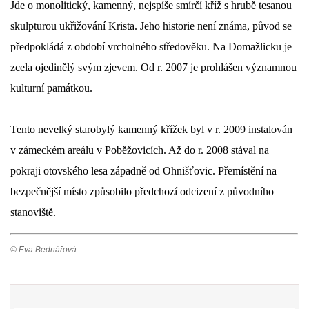
Jde o monolitický, kamenný, nejspíše smírčí kříž s hrubě tesanou 
skulpturou ukřižování Krista. Jeho historie není známa, původ se 
DŮL NA SLÍDU (NA KOLE)
předpokládá z období vrcholného středověku. Na Domažlicku je 
zcela ojedinělý svým zjevem. Od r. 2007 je prohlášen významnou 
kulturní památkou.
Kontakt:
tel. 773 916 275
Tento nevelký starobylý kamenný křížek byl v r. 2009 instalován 
info@domdej.cz
v zámeckém areálu v Poběžovicích. Až do r. 2008 stával na 
--------------------------------------------------------------
pokraji otovského lesa západně od Ohnišťovic. Přemístění na 
Tento projekt je realizován za finanční podpory
bezpečnější místo způsobilo předchozí odcizení z původního 
města Domažlice.
stanoviště.
© 2026 eStránky.cz
|
Aktualizováno: 17. 7. 2026
|
Nahoru ↑
© Eva Bednářová