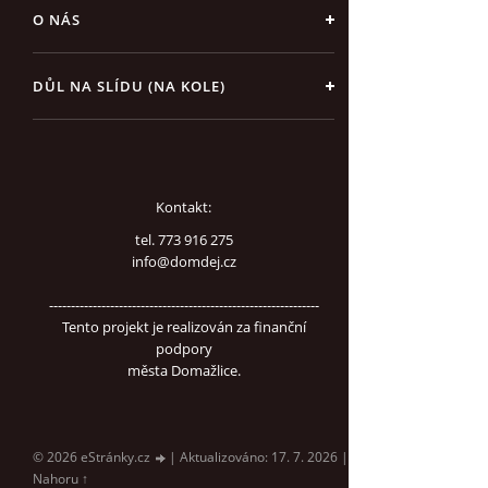
O NÁS
DŮL NA SLÍDU (NA KOLE)
Kontakt:
tel. 773 916 275
info@domdej.cz
--------------------------------------------------------------
Tento projekt je realizován za finanční
podpory
města Domažlice.
© 2026 eStránky.cz
|
Aktualizováno: 17. 7. 2026
|
Nahoru ↑