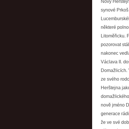
Nový Herštejn
synové Prkoš 
Lucemburskéh
některé polno
Litoměřicku.
pozorovat stá
nakonec vedla
Václava II. d
Domažlicích. 
ze svého rodo
Herštejna jak
domažlického 
nově jméno Dě
generace rádi
že ve své dob