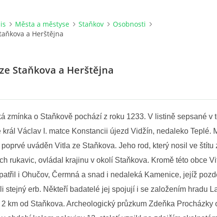
is
Města a městyse
Staňkov
Osobnosti
taňkova a Herštějna
ze Staňkova a Herštějna
cká zmínka o Staňkově pochází z roku 1233. V listině sepsané v 
e král Václav I. matce Konstancii újezd Vidžín, nedaleko Teplé. 
 poprvé uváděn Vitla ze Staňkova. Jeho rod, který nosil ve štít
h rukavic, ovládal krajinu v okolí Staňkova. Kromě této obce Vit
patřil i Ohučov, Čermná a snad i nedaleká Kamenice, jejíž pozd
li stejný erb. Někteří badatelé jej spojují i se založením hradu
si 2 km od Staňkova. Archeologický průzkum Zdeňka Procházky