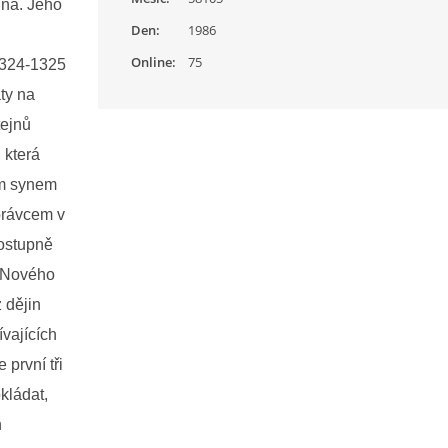
jna. Jeho
Den:
1986
Online:
75
1324-1325
ty na
tejnů
 která
ým synem
právcem v
postupně
z Nového
 dějin
ívajících
první tři
kládat,
h