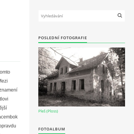
POSLEDNÍ FOTOGRAFIE
tomto
Mezi
u znamení
lovi
ější
Pleš (Ploss)
 Lacembok
 opravdu
FOTOALBUM