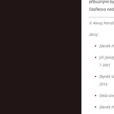
příbuznými by
Staňkova neda
© Alexej Petraš
Zdroj:
Zdeněk P
Jiří Jáns
7 2001
Zbyněk Sv
2014
Ottův sl
Zdeněk Pr