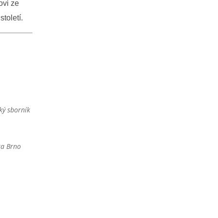
ovi ze
toletí.
ký sborník
ta Brno