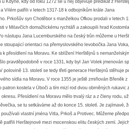
 u Kdyně, kdy od roku 1272 se u něj objevuje predikát z Heršte
a Vilém patřili v letech 1317-18 k odbojníkům krále Jana
o. Prkošův syn Chotěbor s manželkou Ofkou prodali v letech 
sti v Milavčích domažlickému rychtáři a zakoupili hrad Kostomla
 Po nástupu Jana Lucemburského na český trůn můžeme u Herš
le stoupajicí orientaci na přemyslovského levobočka Jana Voka,
 k přesídlení na Moravu. Ke sblížení Herštějnů s nemanželsk
ošlo pravděpodobně v roce 1331, kdy byl Jan Volek jmenován s
V polovině 13. století se tedy třetí generace Herštejnů stěhuje 
vého sídla na Moravu. V roce 1355 je ještě zmiňován Břeněk 
o patron kostela v Úboči a tím mizí rod dvou obrněných rukavic z
okresu. Přesídlení na Moravu mělo trvalý ráz a z členy rodu, už
večka, se tu setkáváme až do konce 15. století. Je zajímavé, že 
 používali vlastní jména Vitla, Prkoš a Protivec. Můžeme předpo
ě patřili Herštejnové mezi mocenskou elitu českých zemí. Jejic