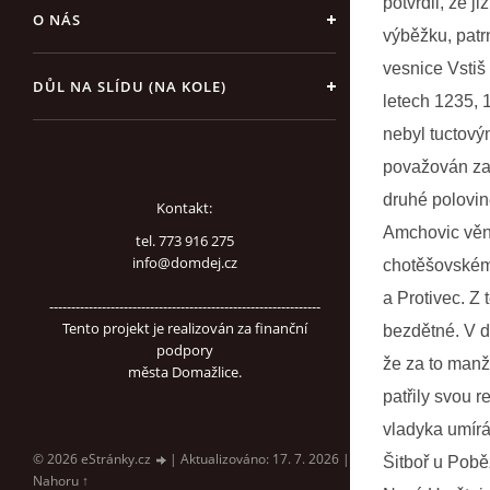
potvrdil, že j
O NÁS
výběžku, patrn
vesnice Vstiš 
DŮL NA SLÍDU (NA KOLE)
letech 1235, 
nebyl tuctový
považován za 
druhé polovin
Kontakt:
Amchovic věnu
tel. 773 916 275
info@domdej.cz
chotěšovskému
a Protivec. Z 
--------------------------------------------------------------
Tento projekt je realizován za finanční
bezdětné. V da
podpory
že za to manže
města Domažlice.
patřily svou 
vladyka umírá
© 2026 eStránky.cz
|
Aktualizováno: 17. 7. 2026
|
Šitboř u Poběž
Nahoru ↑