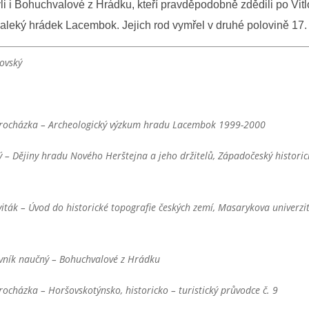
li i Bohuchvalové z Hrádku, kteří pravděpodobně zdědili po Vitl
leký hrádek Lacembok. Jejich rod vymřel v druhé polovině 17. s
ovský
rocházka – Archeologický výzkum hradu Lacembok 1999-2000
ký – Dějiny hradu Nového Herštejna a jeho držitelů, Západočeský historic
iták – Úvod do historické topografie českých zemí, Masarykova univerzi
ovník naučný – Bohuchvalové z Hrádku
ocházka – Horšovskotýnsko, historicko – turistický průvodce č. 9