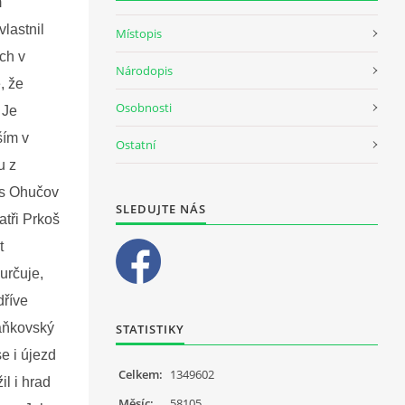
m
vlastnil
Místopis
ách v
Národopis
, že
Osobnosti
 Je
ším v
Ostatní
u z
es Ohučov
SLEDUJTE NÁS
atři Prkoš
t
 určuje,
dříve
taňkovský
STATISTIKY
e i újezd
Celkem:
1349602
il i hrad
Měsíc:
58105