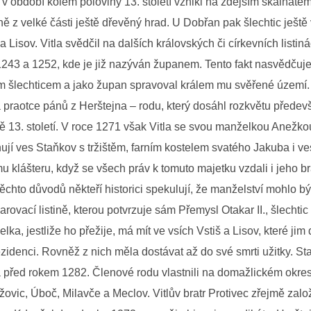
iž v období kolem poloviny 13. století vznikl na zdejším skalnaté
ě z velké části ještě dřevěný hrad. U Dobřan pak šlechtic ještě 
a Lisov. Vitla svědčil na dalších královských či církevních listin
1243 a 1252, kde je již nazýván županem. Tento fakt nasvědčuje
m šlechticem a jako župan spravoval králem mu svěřené území.
praotce pánů z Herštejna – rodu, který dosáhl rozkvětu předev
ě 13. století. V roce 1271 však Vitla se svou manželkou Anežko
jí ves Staňkov s tržištěm, farním kostelem svatého Jakuba i v
 klášteru, když se všech práv k tomuto majetku vzdali i jeho br
těchto důvodů někteří historici spekulují, že manželství mohlo bý
rovací listině, kterou potvrzuje sám Přemysl Otakar II., šlechtic
lka, jestliže ho přežije, má mít ve vsích Vstiš a Lisov, které jim 
rezidenci. Rovněž z nich měla dostávat až do své smrti užitky. S
 před rokem 1282. Členové rodu vlastnili na domažlickém okres
ovic, Úboč, Milavče a Meclov. Vitlův bratr Protivec zřejmě založ