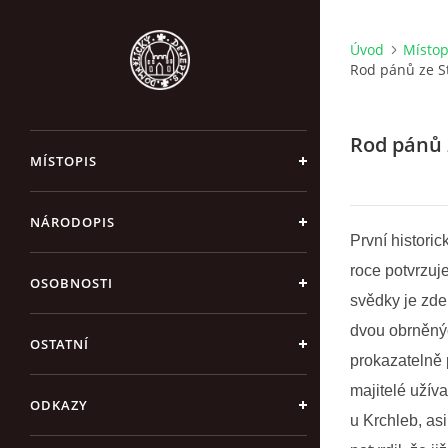
Úvod
Místop
Rod pánů ze S
Rod pánů 
MÍSTOPIS
NÁRODOPIS
První histori
roce potvrzuj
OSOBNOSTI
svědky je zde
dvou obrněnýc
OSTATNÍ
prokazatelně 
majitelé užíva
ODKAZY
u Krchleb, a