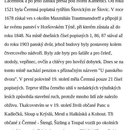
Lacembok a po jeho zániku přešla pod Horní Kamenici. Od roku
1521 byla Čermná poplatná rytířům Šlovickým ze Šlovic. V roce
DŮL NA SLÍDU (NA KOLE)
1678 získal ves s okolím Maxmilián Trauttmansdorff a připojil ji
ke svému panství v Horšovském Týně, při kterém zůstala až do
roku 1848. Na místě dnešních čísel popisných 1, 86, 87 stával až
Kontakt:
do roku 1903 panský dvůr, jehož budovy byly postaveny kolem
tel. 773 916 275
čtvercového nádvoří. Byly zde byty pro šafáře a pro čeleď,
info@domdej.cz
stodoly, vepřinec, ovčín a chlévy pro hovězí dobytek. Dnes se na
--------------------------------------------------------------
tomto místě nachází penzion s příznačným názvem "U panského
Tento projekt je realizován za finanční podpory
dvora". V první polovině 19. století měla Čermná pouze 21 čísel
města Domažlice.
popisných. Teprve těžba černého uhlí v nedalekých výtuňských
lesích způsobila stavební ruch, protože mnoho lidí zde nalezlo
© 2026 eStránky.cz
|
Aktualizováno: 17. 7. 2026
|
Nahoru ↑
obživu. Tkalcovstvím se v 19. století živili občané Panc u
Kadlečků, Sloup u Krýslů, Mestl u Halkůsků a Kohout. Tři
občané z Čermné - Štengl, Šizling a Toupal vozili po okolních