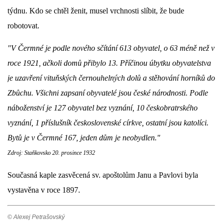
týdnu. Kdo se chtěl ženit, musel vrchnosti slíbit, že bude
robotovat.
"V Čermné je podle nového sčítání 613 obyvatel, o 63 méně než v
roce 1921, ačkoli domů přibylo 13. Příčinou úbytku obyvatelstva
je uzavření vituňských černouhelných dolů a stěhování horníků do
Zbůchu. Všichni zapsaní obyvatelé jsou české národnosti. Podle
náboženství je 127 obyvatel bez vyznání, 10 českobratrského
vyznání, 1 příslušník československé církve, ostatní jsou katolíci.
Bytů je v Čermné 167, jeden dům je neobydlen."
Zdroj: Staňkovsko 20. prosince 1932
Současná kaple zasvěcená sv. apoštolům Janu a Pavlovi byla
vystavěna v roce 1897.
© Alexej Petrašovský