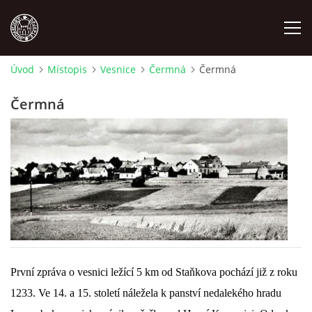
Úvod
Místopis
Vesnice
Čermná
Čermná
MÍSTOPIS
Čermná
NÁRODOPIS
OSOBNOSTI
OSTATNÍ
ODKAZY
První zpráva o vesnici ležící 5 km od Staňkova pochází již z roku
1233. Ve 14. a 15. století náležela k panství nedalekého hradu
O NÁS