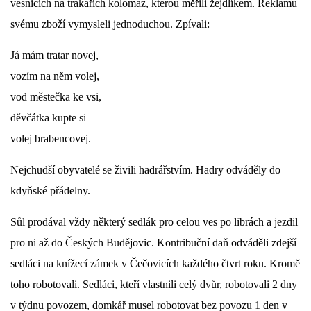
vesnicích na trakařích kolomaz, kterou měřili žejdlíkem. Reklamu
svému zboží vymysleli jednoduchou. Zpívali:
Já mám tratar novej,
vozím na něm volej,
vod městečka ke vsi,
děvčátka kupte si
volej brabencovej.
Nejchudší obyvatelé se živili hadrářstvím. Hadry odváděly do
kdyňské přádelny.
Sůl prodával vždy některý sedlák pro celou ves po librách a jezdil
pro ni až do Českých Budějovic. Kontribuční daň odváděli zdejší
sedláci na knížecí zámek v Čečovicích každého čtvrt roku. Kromě
toho robotovali. Sedláci, kteří vlastnili celý dvůr, robotovali 2 dny
v týdnu povozem, domkář musel robotovat bez povozu 1 den v