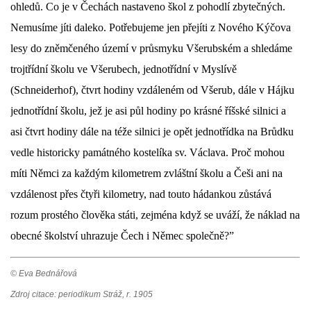
ohledů. Co je v Čechách nastaveno škol z pohodlí zbytečných.
Nemusíme jíti daleko. Potřebujeme jen přejíti z Nového Kýčova
lesy do zněmčeného území v průsmyku Všerubském a shledáme
trojtřídní školu ve Všerubech, jednotřídní v Myslívě
(Schneiderhof), čtvrt hodiny vzdáleném od Všerub, dále v Hájku
jednotřídní školu, jež je asi půl hodiny po krásné říšské silnici a
asi čtvrt hodiny dále na téže silnici je opět jednotřídka na Brůdku
vedle historicky památného kostelíka sv. Václava. Proč mohou
míti Němci za každým kilometrem zvláštní školu a Češi ani na
vzdálenost přes čtyři kilometry, nad touto hádankou zůstává
rozum prostého člověka státi, zejména když se uváží, že náklad na
obecné školství uhrazuje Čech i Němec společně?”
© Eva Bednářová
Zdroj citace: periodikum Stráž, r. 1905