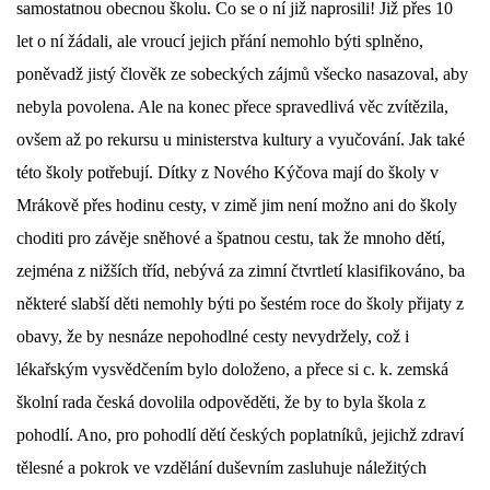
samostatnou obecnou školu. Co se o ní již naprosili! Již přes 10
let o ní žádali, ale vroucí jejich přání nemohlo býti splněno,
DŮL NA SLÍDU (NA KOLE)
poněvadž jistý člověk ze sobeckých zájmů všecko nasazoval, aby
nebyla povolena. Ale na konec přece spravedlivá věc zvítězila,
ovšem až po rekursu u ministerstva kultury a vyučování. Jak také
Kontakt:
této školy potřebují. Dítky z Nového Kýčova mají do školy v
tel. 773 916 275
Mrákově přes hodinu cesty, v zimě jim není
možno ani do školy
info@domdej.cz
choditi pro závěje sněhové a špatnou cestu, tak že mnoho dětí,
--------------------------------------------------------------
zejména z nižších tříd, nebývá za zimní čtvrtletí klasifikováno, ba
Tento projekt je realizován za finanční podpory
některé slabší děti nemohly býti po šestém roce do školy přijaty z
města Domažlice.
obavy, že by nesnáze nepohodlné cesty nevydržely, což i
lékařským vysvědčením bylo doloženo, a přece si c. k. zemská
© 2026 eStránky.cz
|
Aktualizováno: 17. 7. 2026
|
Nahoru ↑
školní rada česká dovolila odpověděti, že by to byla škola z
pohodlí. Ano, pro pohodlí dětí českých poplatníků, jejichž zdraví
tělesné a pokrok ve vzdělání duševním zasluhuje náležitých