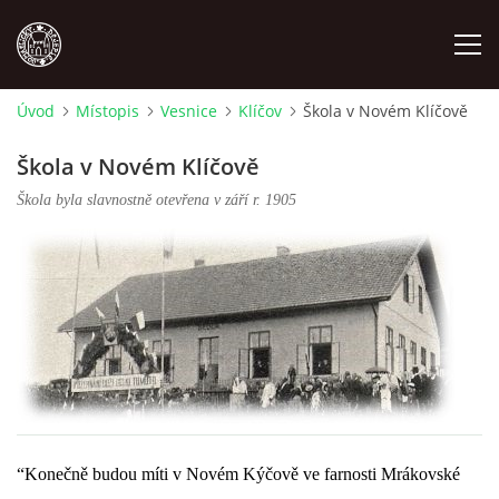
Úvod
Místopis
Vesnice
Klíčov
Škola v Novém Klíčově
MÍSTOPIS
Škola v Novém Klíčově
Škola byla slavnostně otevřena v září r. 1905
NÁRODOPIS
OSOBNOSTI
OSTATNÍ
ODKAZY
O NÁS
“Konečně budou míti v Novém Kýčově ve farnosti Mrákovské