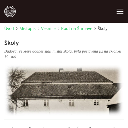
Úvod
Místopis
Vesnice
Kout na Šumavě
Školy
MÍSTOPIS
Školy
Budova, ve které dodnes sídlí místní škola, byla postavena již na sklonku
NÁRODOPIS
19. stol.
OSOBNOSTI
OSTATNÍ
ODKAZY
O NÁS