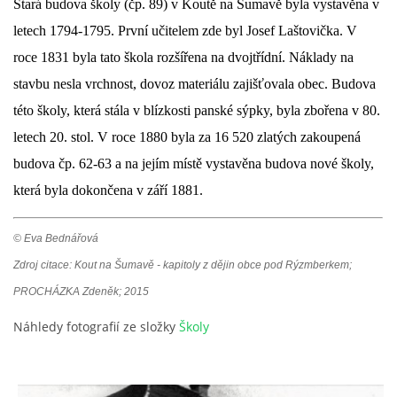
Stará budova školy (čp. 89) v Koutě na Šumavě byla vystavěna v
letech 1794-1795. První učitelem zde byl Josef Laštovička. V
DŮL NA SLÍDU (NA KOLE)
roce 1831 byla tato škola rozšířena na dvojtřídní. Náklady na
stavbu nesla vrchnost, dovoz materiálu zajišťovala obec. Budova
této školy, která stála v blízkosti panské sýpky, byla zbořena v 80.
Kontakt:
letech 20. stol. V roce 1880 byla za 16 520 zlatých zakoupená
tel. 773 916 275
budova čp. 62-63 a na jejím místě vystavěna budova nové školy,
info@domdej.cz
která byla dokončena v září 1881.
--------------------------------------------------------------
Tento projekt je realizován za finanční podpory
© Eva Bednářová
města Domažlice.
Zdroj citace: Kout na Šumavě - kapitoly z dějin obce pod Rýzmberkem;
PROCHÁZKA Zdeněk; 2015
© 2026 eStránky.cz
|
Aktualizováno: 17. 7. 2026
|
Nahoru ↑
Náhledy fotografií ze složky
Školy