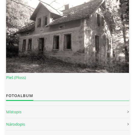
Pleš (Ploss)
FOTOALBUM
Místopis
Národopis