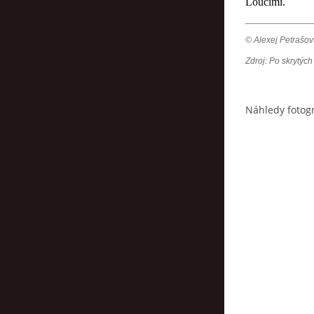
Loučimi.
© Alexej Petrašov
Zdroj: Po skrytý
Náhledy fotogr