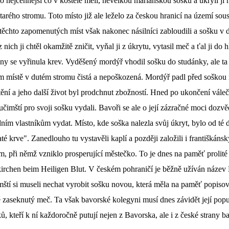
to nejcennější co v kostele měli, nevelkou mariánskou sošku a ukryli ji
starého stromu. Toto místo již ale leželo za českou hranicí na území so
těchto zapomenutých míst však nakonec násilníci zabloudili a sošku v 
z nich ji chtěl okamžitě zničit, vyňal ji z úkrytu, vytasil meč a ťal ji do 
iny se vyřinula krev. Vyděšený mordýř vhodil sošku do studánky, ale ta
ém místě v dutém stromu čistá a nepoškozená. Mordýř padl před soškou 
tění a jeho další život byl prodchnut zbožností. Hned po ukončení vále
učimští pro svoji sošku vydali. Bavoři se ale o její zázračné moci dozvě
dním vlastníkům vydat. Místo, kde soška nalezla svůj úkryt, bylo od té
é krve". Zanedlouho tu vystavěli kaplí a později založili i františkánský
, při němž vzniklo prosperující městečko. To je dnes na paměť prolité
rchen beim Heiligen Blut. V českém pohraničí je běžně užíván název
mští si museli nechat vyrobit sošku novou, která měla na paměť popiso
ě zaseknutý meč. Ta však bavorské kolegyni musí dnes závidět její popul
ů, kteří k ní každoročně putují nejen z Bavorska, ale i z české strany b