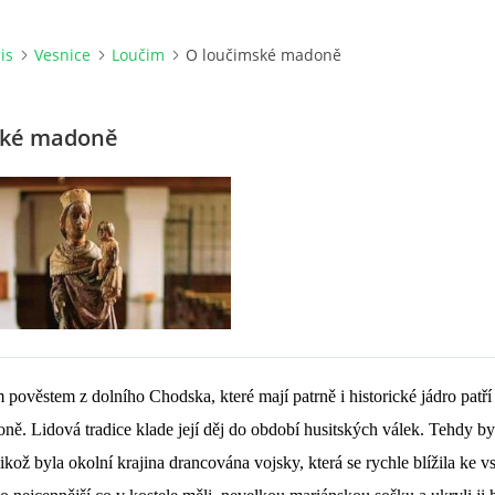
is
Vesnice
Loučim
O loučimské madoně
ské madoně
pověstem z dolního Chodska, které mají patrně i historické jádro patří 
ě. Lidová tradice klade její děj do období husitských válek. Tehdy by
ikož byla okolní krajina drancována vojsky, která se rychle blížila ke vs