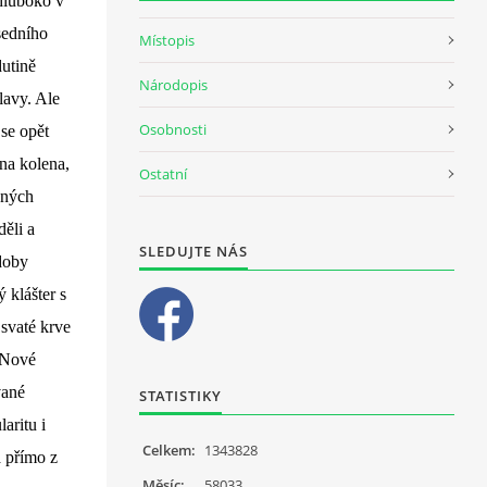
 hluboko v
usedního
Místopis
dutině
Národopis
hlavy. Ale
Osobnosti
 se opět
na kolena,
Ostatní
čných
děli a
SLEDUJTE NÁS
 doby
 klášter s
 svaté krve
 Nové
vané
STATISTIKY
aritu i
Celkem:
1343828
a přímo z
Měsíc:
58033