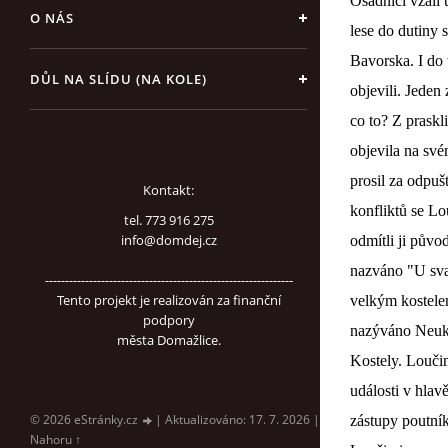
Osadníci vzali 
O NÁS
lese do dutiny 
Bavorska. I do 
DŮL NA SLÍDU (NA KOLE)
objevili. Jeden 
co to? Z praskl
objevila na sv
prosil za odpuš
Kontakt:
konfliktů se Lo
tel. 773 916 275
info@domdej.cz
odmítli ji půvo
nazváno "U svat
--------------------------------------------------------------
Tento projekt je realizován za finanční
velkým kostelem
podpory
nazýváno Neuki
města Domažlice.
Kostely. Louči
události v hlav
© 2026 eStránky.cz
|
Aktualizováno: 17. 7. 2026
|
zástupy poutník
Nahoru ↑