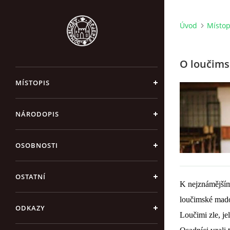
Úvod
Místop
O loučim
MÍSTOPIS
NÁRODOPIS
OSOBNOSTI
OSTATNÍ
K nejznámějším 
loučimské madon
ODKAZY
Loučimi zle, jel