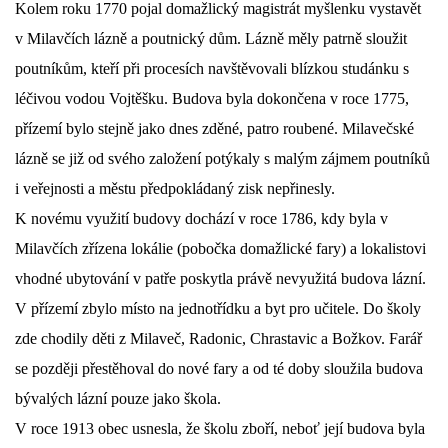
Kolem roku 1770 pojal domažlický magistrát myšlenku vystavět
DŮL NA SLÍDU (NA KOLE)
v Milavčích lázně a poutnický dům. Lázně měly patrně sloužit
poutníkům, kteří při procesích navštěvovali blízkou studánku s
léčivou vodou Vojtěšku. Budova byla dokončena v roce 1775,
přízemí bylo stejně jako dnes zděné, patro roubené. Milavečské
Kontakt:
lázně se již od svého založení potýkaly s malým zájmem poutníků
tel. 773 916 275
i veřejnosti a městu předpokládaný zisk nepřinesly.
info@domdej.cz
K novému využití budovy dochází v roce 1786, kdy byla v
--------------------------------------------------------------
Milavčích zřízena lokálie (pobočka domažlické fary) a lokalistovi
Tento projekt je realizován za finanční podpory
vhodné ubytování v patře poskytla právě nevyužitá budova lázní.
města Domažlice.
V přízemí zbylo místo na jednotřídku a byt pro učitele. Do školy
zde chodily děti z Milaveč, Radonic, Chrastavic a Božkov. Farář
© 2026 eStránky.cz
|
Aktualizováno: 17. 7. 2026
|
Nahoru ↑
se později přestěhoval do nové fary a od té doby sloužila budova
bývalých lázní pouze jako škola.
V roce 1913 obec usnesla, že školu zboří, neboť její budova byla