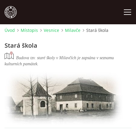
Úvod
Místopis
Vesnice
Milavče
Stará škola
MÍSTOPIS
Stará škola
NÁRODOPIS
Budova tzv. staré školy v Milavčích je zapsána v seznamu
kulturních památek.
OSOBNOSTI
OSTATNÍ
ODKAZY
O NÁS