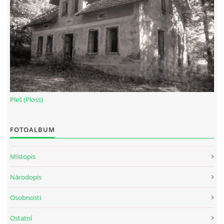
Pleš (Ploss)
FOTOALBUM
Místopis
Národopis
Osobnosti
Ostatní