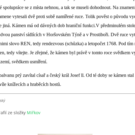
 spolupráce se z místa nehnou, a tak se museli dohodnout. Na znamení
mene vytesali dvě proti sobě namířené ruce. Tolik pověst o původu vyo
le jiná. Kámen má od dávných dob hraniční funkci.V předminulém stolet
 dvou panství sídlících v Horšovském Týně a v Prostiboři. Dvě ruce vyt
nimi slovo REN, tedy rendezvous (schůzka) a letopočet 1768. Pod tím 
, tedy vítejte. Je zřejmé, že kámen byl právě v tomto roce svědkem v
 území, svědkem usmíření.
alvanu prý zavítal císař a český král Josef ll. Od té doby se kámen stal
íle knížecích a hraběcích hostů.
ský
afií ze složky
Miřkov