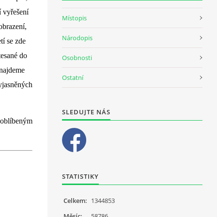
 vyřešení 
Místopis
brazení, 
Národopis
í se zde 
esané do 
Osobnosti
najdeme 
Ostatní
yjasněných 
SLEDUJTE NÁS
 oblíbeným 
STATISTIKY
Celkem:
1344853
Měsíc:
58786