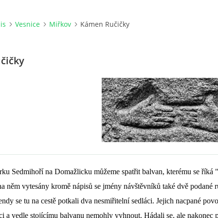
is
Vesnice
Miřkov
Kámen Ručičky
čičky
rku Sedmihoří na Domažlicku můžeme spatřit balvan, kterému se říká "
 na něm vytesány kromě nápisů se jmény návštěvníků také dvě podané ru
endy se tu na cestě potkali dva nesmiřitelní sedláci. Jejich nacpané povo
ici a vedle stojícímu balvanu nemohly vyhnout. Hádali se, ale nakonec p