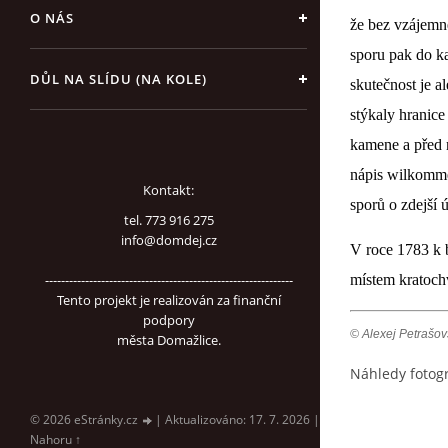
O NÁS
že bez vzájemné
sporu pak do ka
DŮL NA SLÍDU (NA KOLE)
skutečnost je a
stýkaly hranice
kamene a před 
nápis wilkommen
Kontakt:
sporů o zdejší
tel. 773 916 275
info@domdej.cz
V roce 1783 k b
--------------------------------------------------------------
místem kratochv
Tento projekt je realizován za finanční
podpory
© Alexej Petrašov
města Domažlice.
Náhledy fotogr
© 2026 eStránky.cz
|
Aktualizováno: 17. 7. 2026
|
Nahoru ↑