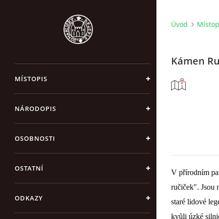
Úvod
Místop
Kámen Ru
MÍSTOPIS
NÁRODOPIS
OSOBNOSTI
OSTATNÍ
V přírodním pa
ručiček". Jsou
ODKAZY
staré lidové leg
kvůli úzké siln