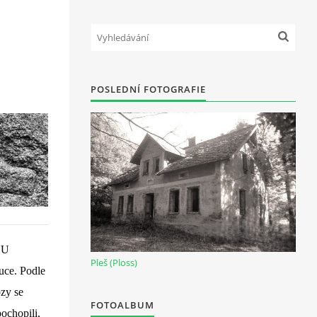
POSLEDNÍ FOTOGRAFIE
U 
Pleš (Ploss)
ce. Podle 
zy se 
FOTOALBUM
ochopili, 