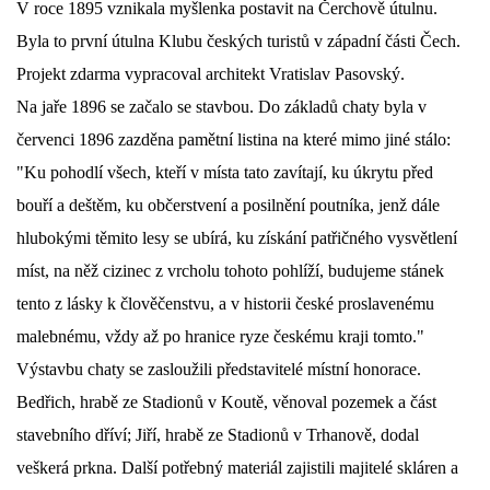
V roce 1895 vznikala myšlenka postavit na Čerchově útulnu.
Byla to první útulna Klubu českých turistů v západní části Čech.
DŮL NA SLÍDU (NA KOLE)
Projekt zdarma vypracoval architekt Vratislav Pasovský.
Na jaře 1896 se začalo se stavbou. Do základů chaty byla v
červenci 1896 zazděna pamětní listina na které mimo jiné stálo:
Kontakt:
"Ku pohodlí všech, kteří v místa tato zavítají, ku úkrytu před
tel. 773 916 275
bouří a deštěm, ku občerstvení a posilnění poutníka, jenž dále
info@domdej.cz
hlubokými těmito lesy se ubírá, ku získání patřičného vysvětlení
--------------------------------------------------------------
míst, na něž cizinec z vrcholu tohoto pohlíží, budujeme stánek
Tento projekt je realizován za finanční podpory
tento z lásky k člověčenstvu, a v historii české proslavenému
města Domažlice.
malebnému, vždy až po hranice ryze českému kraji tomto."
Výstavbu chaty se zasloužili představitelé místní honorace.
© 2026 eStránky.cz
|
Aktualizováno: 17. 7. 2026
|
Nahoru ↑
Bedřich, hrabě ze Stadionů v Koutě, věnoval pozemek a část
stavebního dříví; Jiří, hrabě ze Stadionů v Trhanově, dodal
veškerá prkna. Další potřebný materiál zajistili majitelé skláren a