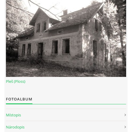
Pleš (Ploss)
FOTOALBUM
Místopis
Národopis