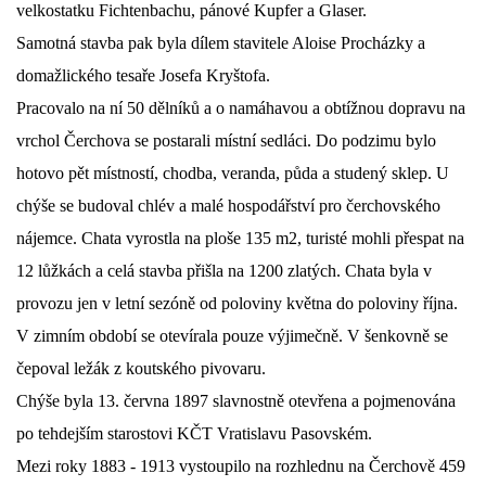
velkostatku Fichtenbachu, pánové Kupfer a Glaser.
Samotná stavba pak byla dílem stavitele Aloise Procházky a
domažlického tesaře Josefa Kryštofa.
Pracovalo na ní 50 dělníků a o namáhavou a obtížnou dopravu na
vrchol Čerchova se postarali místní sedláci. Do podzimu bylo
hotovo pět místností, chodba, veranda, půda a studený sklep. U
chýše se budoval chlév a malé hospodářství pro čerchovského
nájemce. Chata vyrostla na ploše 135 m2, turisté mohli přespat na
12 lůžkách a celá stavba přišla na 1200 zlatých. Chata byla v
provozu jen v letní sezóně od poloviny května do poloviny října.
V zimním období se otevírala pouze výjimečně. V šenkovně se
čepoval ležák z koutského pivovaru.
Chýše byla 13. června 1897 slavnostně otevřena a pojmenována
po tehdejším starostovi KČT Vratislavu Pasovském.
Mezi roky 1883 - 1913 vystoupilo na rozhlednu na Čerchově 459