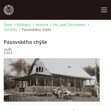
Úvod
Místopis
Vesnice
Pec pod Čerchovem
Čerchov
Pasovského chýše
MÍSTOPIS
Pasovského chýše
NÁRODOPIS
OSOBNOSTI
OSTATNÍ
ODKAZY
O NÁS