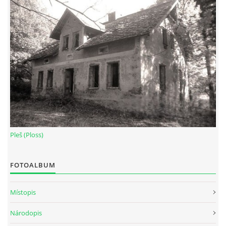
Pleš (Ploss)
FOTOALBUM
Místopis
Národopis