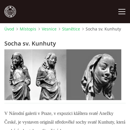
Úvod
Místopis
Vesnice
Stanětice
Socha sv. Kunhuty
MÍSTOPIS
Socha sv. Kunhuty
NÁRODOPIS
OSOBNOSTI
OSTATNÍ
ODKAZY
V Národní galerii v Praze, v expozici kláštera svaté Anežky
České, je vystaven originál středověké sochy svaté Kunhuty, která
O NÁS