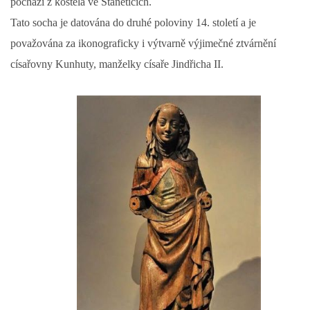
pochází z kostela ve Staněticích.
Tato socha je datována do druhé poloviny 14. století a je
DŮL NA SLÍDU (NA KOLE)
považována za ikonograficky i výtvarně výjimečné ztvárnění
císařovny Kunhuty, manželky císaře Jindřicha II.
Kontakt:
tel. 773 916 275
info@domdej.cz
--------------------------------------------------------------
Tento projekt je realizován za finanční podpory
města Domažlice.
© 2026 eStránky.cz
|
Aktualizováno: 17. 7. 2026
|
Nahoru ↑