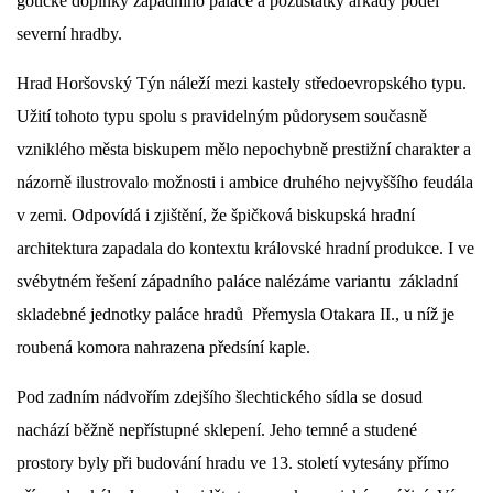
gotické doplňky západního paláce a pozůstatky arkády podél
severní hradby.
Hrad Horšovský Týn náleží mezi kastely středoevropského typu.
Užití tohoto typu spolu s pravidelným půdorysem současně
vzniklého města biskupem mělo nepochybně prestižní charakter a
názorně ilustrovalo možnosti i ambice druhého nejvyššího feudála
v zemi. Odpovídá i zjištění, že špičková biskupská hradní
architektura zapadala do kontextu královské hradní produkce. I ve
svébytném řešení západního paláce nalézáme variantu základní
skladebné jednotky paláce hradů Přemysla Otakara II., u níž je
roubená komora nahrazena předsíní kaple.
Pod zadním nádvořím zdejšího šlechtického sídla se dosud
nachází běžně nepřístupné sklepení. Jeho temné a studené
prostory byly při budování hradu ve 13. století vytesány přímo