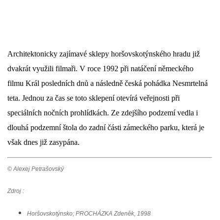
Architektonicky zajímavé sklepy horšovskotýnského hradu již
dvakrát využili filmaři. V roce 1992 při natáčení německého
filmu Král posledních dnů a následně česká pohádka Nesmrtelná
teta. Jednou za čas se toto sklepení otevírá veřejnosti při
speciálních nočních prohlídkách. Ze zdejšího podzemí vedla i
dlouhá podzemní štola do zadní části zámeckého parku, která je
však dnes již zasypána.
© Alexej Petrašovský
Zdroj :
Horšovskotýnsko; PROCHÁZKA Zdeněk, 1998​