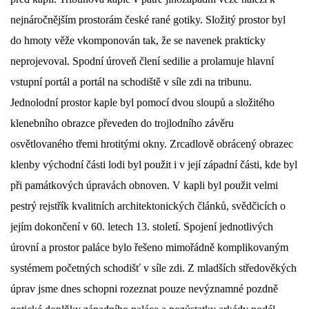
nejnáročnějším prostorám české rané gotiky. Složitý prostor byl
do hmoty věže vkomponován tak, že se navenek prakticky
neprojevoval. Spodní úroveň člení sedilie a prolamuje hlavní
vstupní portál a portál na schodiště v síle zdi na tribunu.
Jednolodní prostor kaple byl pomocí dvou sloupů a složitého
klenebního obrazce převeden do trojlodního závěru
osvětlovaného třemi hrotitými okny. Zrcadlově obrácený obrazec
klenby východní části lodi byl použit i v její západní části, kde byl
při památkových úpravách obnoven. V kapli byl použit velmi
pestrý rejstřík kvalitních architektonických článků, svědčicích o
jejím dokončení v 60. letech 13. století. Spojení jednotlivých
úrovní a prostor paláce bylo řešeno mimořádně komplikovaným
systémem početných schodišť v síle zdi. Z mladších středověkých
úprav jsme dnes schopni rozeznat pouze nevýznamné pozdně