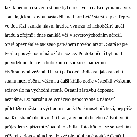
fázi k němu na severní straně byla přistavěna další čtyřhranná věž
a analogickou stavbu nastavěli i nad presbytář starší kaple. Teprve
ve třetí fázi vznikla hlavní hradba vymezujicí lichoběžný areál
hradu a zřejmě i dnes zaniklá věž v severovýchodním nároží.
Staré opevnění se tak stalo parkánem nového hradu. Stará kaple
tvořila jihovýchodní nároží dispozice. Po dokončení byl hrad
pravidelnou, lehce lichoběžnou dispozicí s nárožními
čtyřhrannými věžemi. Hlavní palácové křídlo zaujalo západní
stranu mezi oběma věžemi a další křídlo podle výsledků výzkumu
existovalo na východní straně. Ostatní zástavbu doposud
neznáme. Do parkánu se vcházelo nepochybně z náměstí
přilehlého města na východní straně. Poté musel příchozí, nejspíše
na jižní straně obejít vnitřní hrad, aby mohl do jeho nádvoří vejít
průjezdem v přízemí západního křídla. Toto křídlo i se sousedními
věžemi si doposud uchovalo své původní raně gotické členění.