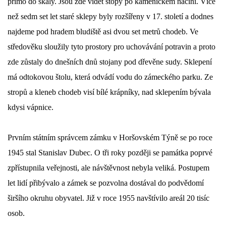
přímo do skály. Jsou zde vidět stopy po kamenickém náčiní. Více
než sedm set let staré sklepy byly rozšířeny v 17. století a dodnes
najdeme pod hradem bludiště asi dvou set metrů chodeb. Ve
středověku sloužily tyto prostory pro uchovávání potravin a proto
zde zůstaly do dnešních dnů stojany pod dřevěne sudy. Sklepení
má odtokovou štolu, která odvádí vodu do zámeckého parku. Ze
stropů a kleneb chodeb visí bílé krápníky, nad sklepením bývala
kdysi vápnice.
Prvním státním správcem zámku v Horšovském Týně se po roce
1945 stal Stanislav Dubec. O tři roky později se památka poprvé
zpřístupnila veřejnosti, ale návštěvnost nebyla veliká. Postupem
let lidí přibývalo a zámek se pozvolna dostával do podvědomí
širšího okruhu obyvatel. Již v roce 1955 navštívilo areál 20 tisíc
osob.