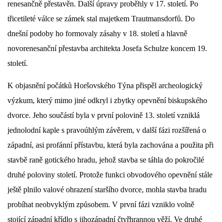
renesančně přestavěn. Další úpravy proběhly v 17. století. Po
třicetileté válce se zámek stal majetkem Trautmansdorfů. Do
DŮL NA SLÍDU (NA KOLE)
dnešní podoby ho formovaly zásahy v 18. století a hlavně
novorenesanční přestavba architekta Josefa Schulze koncem 19.
století.
Kontakt:
K objasnění počátků Horšovského Týna přispěl archeologický
tel. 773 916 275
info@domdej.cz
výzkum, který mimo jiné odkryl i zbytky opevnění biskupského
dvorce. Jeho součástí byla v první polovině 13. století vzniklá
--------------------------------------------------------------
Tento projekt je realizován za finanční podpory
jednolodní kaple s pravoúhlým závěrem, v další fázi rozšířená o
města Domažlice.
západní, asi profánní přístavbu, která byla zachována a použita při
stavbě raně gotického hradu, jehož stavba se táhla do pokročilé
druhé poloviny století. Protože funkci obvodového opevnění stále
© 2026 eStránky.cz
|
Aktualizováno: 17. 7. 2026
|
Nahoru ↑
ještě plnilo valové ohrazení staršího dvorce, mohla stavba hradu
probíhat neobvyklým způsobem. V první fázi vzniklo volně
stojící západní křídlo s jihozápadní čtyřhrannou věží. Ve druhé