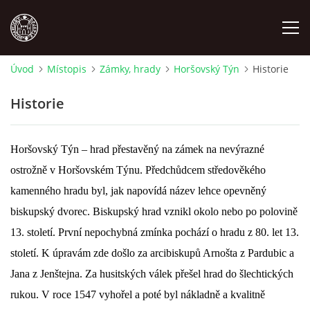
Úvod
Místopis
Zámky, hrady
Horšovský Týn
Historie
MÍSTOPIS
Historie
NÁRODOPIS
Horšovský Týn – hrad přestavěný na zámek na nevýrazné
OSOBNOSTI
ostrožně v Horšovském Týnu. Předchůdcem středověkého
kamenného hradu byl, jak napovídá název lehce opevněný
OSTATNÍ
biskupský dvorec. Biskupský hrad vznikl okolo nebo po polovině
13. století. První nepochybná zmínka pochází o hradu z 80. let 13.
ODKAZY
století. K úpravám zde došlo za arcibiskupů Arnošta z Pardubic a
Jana z Jenštejna. Za husitských válek přešel hrad do šlechtických
O NÁS
rukou. V roce 1547 vyhořel a poté byl nákladně a kvalitně