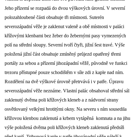
Jeho přízemí se rozpadá do dvou výškových úrovní. V severní
polozahloubené části obsahuje tři místnosti. Suterén
severozápadní věže je zaklenut valeně a obě místnosti v paláci
křížovými klenbami bez žeber do žebernými pasy vymezených
polí na střední sloupy. Severní tvoří čtyři, jižní šest travé. Výše
položená jižní část obsahuje zmíněný průjezd opatřený třemi
portály za sebou a přízemí jihozápadní věžě, původně ve funkci
trezoru přístupné pouze schodištěm v síle zdi z kaple nad ním.
Rozdělení na dvě výškové úrovně přetrvává i v patře. Úpravu
severozápadní věže neznáme. Vlastní palác obsahoval střední sál
zaklenutý dvěma poli křížových kleneb a z nádvorní strany
osvětlovaný velkými hrotitými okny. Na severu s ním sousedila
křížovou klenbou zaklenutá a krbem vytápěná komnata a na jihu
výše položená dvěma poli křížových kleneb zaklenutá předsíň
před kaplí. Tribunová kaple v patře jihozápadní věže náleží k