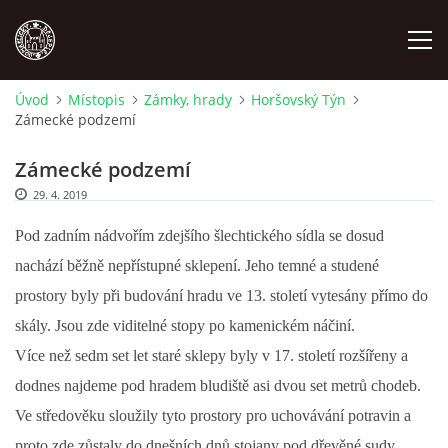
Úvod
Místopis
Zámky, hrady
Horšovský Týn
Zámecké podzemí
MÍSTOPIS
Zámecké podzemí
NÁRODOPIS
29. 4. 2019
Pod zadním nádvořím zdejšího šlechtického sídla se dosud
OSOBNOSTI
nachází běžně nepřístupné sklepení. Jeho temné a studené
prostory byly při budování hradu ve 13. století vytesány přímo do
OSTATNÍ
skály. Jsou zde viditelné stopy po kamenickém náčiní.
Více než sedm set let staré sklepy byly
v 17. století
rozšířeny a
ODKAZY
dodnes najdeme pod hradem bludiště asi dvou set metrů chodeb.
Ve středověku sloužily tyto prostory pro uchovávání potravin a
O NÁS
proto zde zůstaly do dnešních dnů stojany pod dřevěné sudy.