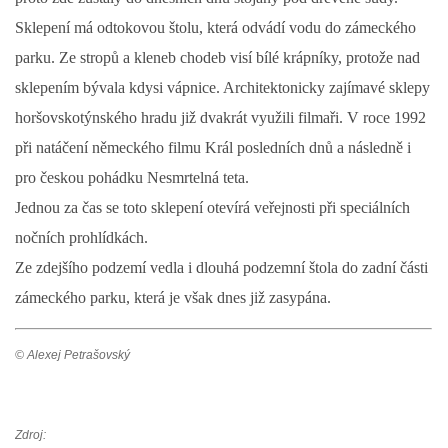
Sklepení má odtokovou štolu, která odvádí vodu do zámeckého
DŮL NA SLÍDU (NA KOLE)
parku. Ze stropů a kleneb chodeb visí bílé krápníky, protože nad
sklepením bývala kdysi vápnice. Architektonicky zajímavé sklepy
horšovskotýnského hradu již dvakrát využili filmaři. V roce 1992
při natáčení německého filmu Král posledních dnů a následně i
Kontakt:
pro českou pohádku Nesmrtelná teta.
tel. 773 916 275
info@domdej.cz
Jednou za čas se toto sklepení otevírá veřejnosti při speciálních
nočních prohlídkách.
--------------------------------------------------------------
Tento projekt je realizován za finanční podpory
Ze zdejšího podzemí vedla i dlouhá podzemní štola do zadní části
města Domažlice.
zámeckého parku, která je však dnes již zasypána.
© Alexej Petrašovský
© 2026 eStránky.cz
|
Aktualizováno: 17. 7. 2026
|
Nahoru ↑
Zdroj: