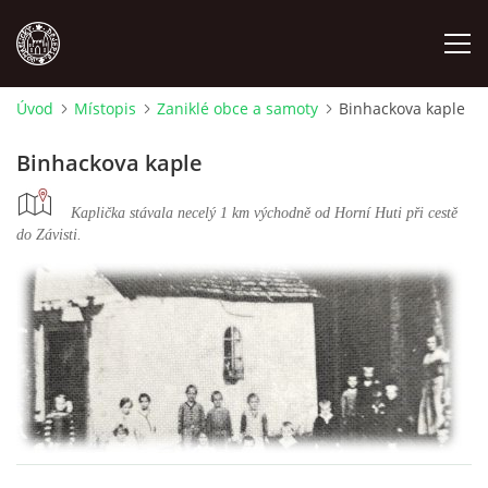
Úvod
Místopis
Zaniklé obce a samoty
Binhackova kaple
MÍSTOPIS
Binhackova kaple
NÁRODOPIS
Kaplička stávala necelý 1 km východně od Horní Huti při cestě
do Závisti.
OSOBNOSTI
OSTATNÍ
ODKAZY
O NÁS