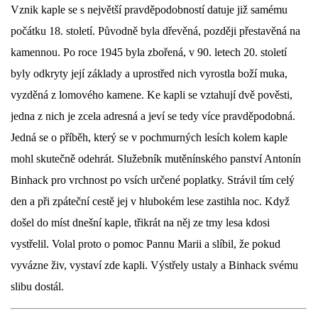
Vznik kaple se s největší pravděpodobností datuje již samému
DŮL NA SLÍDU (NA KOLE)
počátku 18. století. Původně byla dřevěná, později přestavěná na
kamennou. Po roce 1945 byla zbořená, v 90. letech 20. století
byly odkryty její základy a uprostřed nich vyrostla boží muka,
vyzděná z lomového kamene. Ke kapli se vztahují dvě pověsti,
Kontakt:
jedna z nich je zcela adresná a jeví se tedy více pravděpodobná.
tel. 773 916 275
Jedná se o příběh, který se v pochmurných lesích kolem kaple
info@domdej.cz
mohl skutečně odehrát. Služebník mutěnínského panství Antonín
--------------------------------------------------------------
Binhack pro vrchnost po vsích určené poplatky. Strávil tím celý
Tento projekt je realizován za finanční podpory
města Domažlice.
den a při zpáteční cestě jej v hlubokém lese zastihla noc. Když
došel do míst dnešní kaple, třikrát na něj ze tmy lesa kdosi
vystřelil. Volal proto o pomoc Pannu Marii a slíbil, že pokud
© 2026 eStránky.cz
|
Aktualizováno: 17. 7. 2026
|
Nahoru ↑
vyvázne živ, vystaví zde kapli. Výstřely ustaly a Binhack svému
slibu dostál.