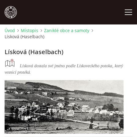
Úvod
Místopis
Zaniklé obce a samoty
Lísková (Haselbach)
MÍSTOPIS
Lísková (Haselbach)
NÁRODOPIS
Lísková dostala své jméno podle Lískoveckého potoka, který
vesnicí protéká.
OSOBNOSTI
OSTATNÍ
ODKAZY
O NÁS