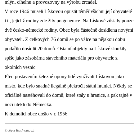
mlýn, cihelnu a provozovny na výrobu zrcadel.
V roce 1946 museli Lískovou opustit téměř všichni její obyvatelé
i ti, jejichž rodiny zde žily po generace. Na Lískové zůstaly pouze
dvě česko-německé rodiny. Obec byla částečně dosídlena novými
obyvateli. Z celkových 76 domů se po válce na nějakou dobu
podařilo dosídlit 20 domů. Ostatní objekty na Lískové sloužily
spíše jako zásobárna stavebního materiálu pro obyvatele z
okolních vesnic.
Před postavením železné opony lidé využívali Lískovou jako
místo, kde bylo snadné ilegálně překročit státní hranici. Někdy se
oficiálně nastěhovali do domů, které stály u hranice, a pak tajně v
noci utekli do Německa.
K demolici obce došlo v r. 1956.
© Eva Bednářová