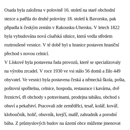
Osada byla založena v polovině 16. století na staré obchodní
DŮL NA SLÍDU (NA KOLE)
stezce a patřila do druhé poloviny 18. století k Bavorsku, pak
připadla k českým zemím v Rakousku-Uhersku. V letech 1822
byla vybudována nová císařská silnice, která vedla středem
Kontakt:
roztroušené vesnice. V té době byl u hranice postaven hraniční
tel. 773 916 275
přechod s novou celnicí.
info@domdej.cz
V Lískové byla postavena řada provozů, které se specializovaly
--------------------------------------------------------------
na výrobu zrcadel. V roce 1930 ve vsi stálo 56 domů a žilo 449
Tento projekt je realizován za finanční podpory
obyvatel. Ve vesnici byla postavena česká a německá škola, pošta,
města Domažlice.
poštovní spořitelna, celnice, hospoda, restaurace i kavárna, dvě
řeznictví, tři obchody s potravinami, prodejna tabáku, obchod s
© 2026 eStránky.cz
|
Aktualizováno: 17. 7. 2026
|
Nahoru ↑
obuví a pekařství. Pracovali zde zemědělci, tesař, kolář, kovář,
kloboučník, holič, obuvník, krejčí, malíř, zahradník a porodní
bába. Z průmyslových budov na území obce můžeme jmenovat