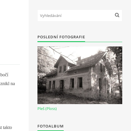
POSLEDNÍ FOTOGRAFIE
úbočí
znikl na
Pleš (Ploss)
FOTOALBUM
t takto