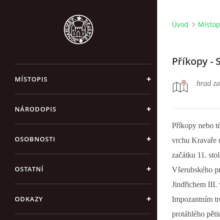
Úvod
Místop
Příkopy -
MÍSTOPIS
hrad za
NÁRODOPIS
Příkopy nebo t
OSOBNOSTI
vrchu Kravaře
začátku 11. sto
OSTATNÍ
Všerubského prů
Jindřichem III.
ODKAZY
Impozantním tr
protáhlého pěti