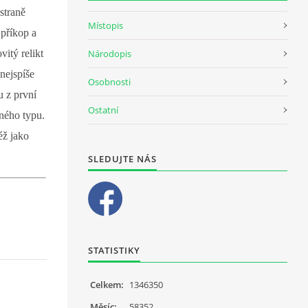
straně
Místopis
 příkop a
Národopis
itý relikt
nejspíše
Osobnosti
u z první
Ostatní
dného typu.
éž jako
SLEDUJTE NÁS
STATISTIKY
Celkem:
1346350
Měsíc:
58352