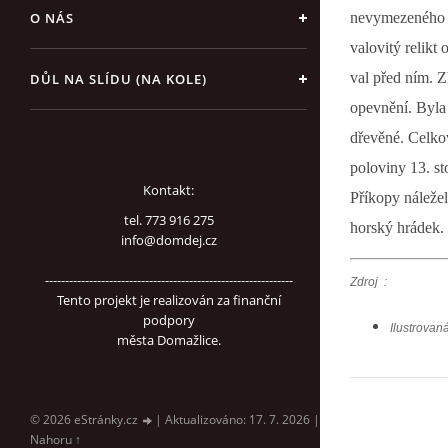
O NÁS
nevymezeného pr
valovitý relikt
val před ním. Z
DŮL NA SLÍDU (NA KOLE)
opevnění. Byla
dřevěné. Celko
poloviny 13. st
Kontakt:
Příkopy náležel
tel. 773 916 275
horský hrádek.
info@domdej.cz
--------------------------------------------------------------
Zdroj :
Tento projekt je realizován za finanční
podpory
Ilustrova
města Domažlice.
© 2026 eStránky.cz
|
Aktualizováno: 17. 7. 2026
|
Nahoru ↑