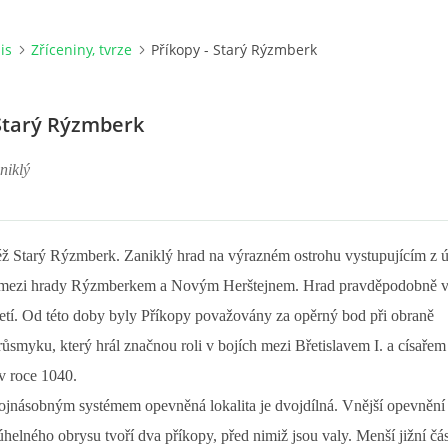
is
Zříceniny, tvrze
Příkopy - Starý Rýzmberk
 Starý Rýzmberk
niklý
éž Starý Rýzmberk. Zaniklý hrad na výrazném ostrohu vystupujícím z 
 mezi hrady Rýzmberkem a Novým Herštejnem. Hrad pravděpodobně v
letí. Od této doby byly Příkopy považovány za opěrný bod při obraně
smyku, který hrál značnou roli v bojích mezi Břetislavem I. a císařem
 v roce 1040.
ojnásobným systémem opevněná lokalita je dvojdílná. Vnější opevnění
úhelného obrysu tvoří dva příkopy, před nimiž jsou valy. Menší jižní čás