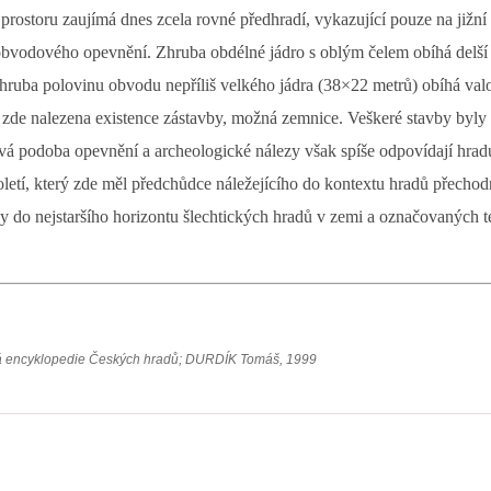
ostoru zaujímá dnes zcela rovné předhradí, vykazující pouze na jižní 
 obvodového opevnění. Zhruba obdélné jádro s oblým čelem obíhá delší
hruba polovinu obvodu nepříliš velkého jádra (38×22 metrů) obíhá valov
 zde nalezena existence zástavby, možná zemnice. Veškeré stavby byly 
vá podoba opevnění a archeologické nálezy však spíše odpovídají hrad
oletí, který zde měl předchůdce náležejícího do kontextu hradů přecho
y do nejstaršího horizontu šlechtických hradů v zemi a označovaných t
ná encyklopedie Českých hradů; DURDÍK Tomáš, 1999