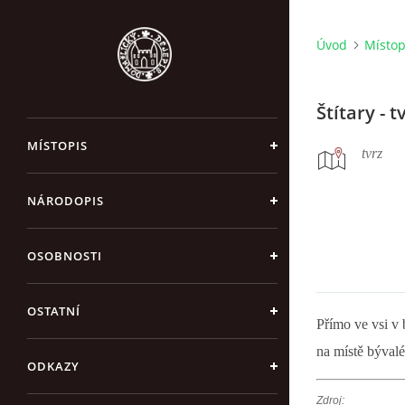
Úvod
Místop
Štítary - t
MÍSTOPIS
tvrz
NÁRODOPIS
OSOBNOSTI
OSTATNÍ
Přímo ve vsi v 
na místě bývalé
ODKAZY
Zdroj: