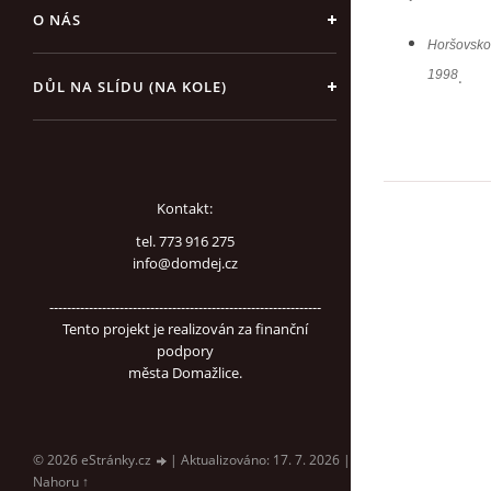
O NÁS
Horšovskot
1998
.
DŮL NA SLÍDU (NA KOLE)
Kontakt:
tel. 773 916 275
info@domdej.cz
--------------------------------------------------------------
Tento projekt je realizován za finanční
podpory
města Domažlice.
© 2026 eStránky.cz
|
Aktualizováno: 17. 7. 2026
|
Nahoru ↑