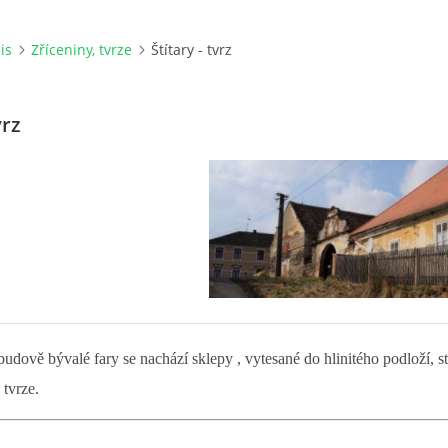
is
Zříceniny, tvrze
Štítary - tvrz
vrz
budově bývalé fary se nachází sklepy , vytesané do hlinitého podloží, st
 tvrze.