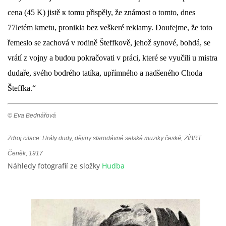
cena (45 K) jistě к tomu přispěly, že známost o tomto, dnes
77letém kmetu, pronikla bez veškeré reklamy. Doufejme, že toto
řemeslo se zachová v rodině Šteffkově, jehož synové, bohdá, se
vrátí z vojny a budou pokračovati v práci, které se vyučili u mistra
dudaře, svého bodrého tatíka, upřímného a nadšeného Choda
Šteffka.“
© Eva Bednářová
Zdroj citace: Hrály dudy, dějiny starodávné selské muziky české; ZÍBRT
Čeněk, 1917
Náhledy fotografií ze složky
Hudba