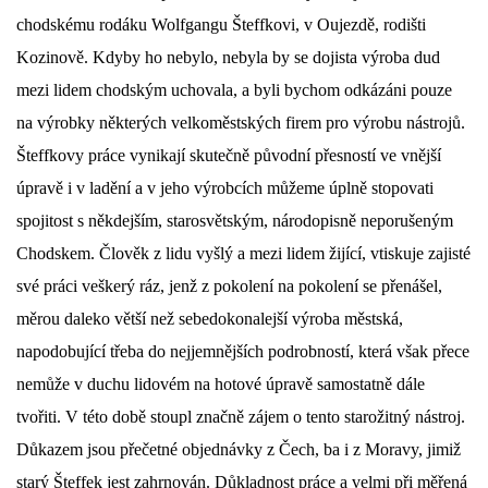
chodskému rodáku Wolfgangu Šteffkovi, v Oujezdě, rodišti
DŮL NA SLÍDU (NA KOLE)
Kozinově. Kdyby ho nebylo, nebyla by se dojista výroba dud
mezi lidem chodským uchovala, a byli bychom odkázáni pouze
na výrobky některých velkoměstských firem pro výrobu nástrojů.
Šteffkovy práce vynikají skutečně původní přesností ve vnější
Kontakt:
úpravě i v ladění a v jeho výrobcích můžeme úplně stopovati
tel. 773 916 275
info@domdej.cz
spojitost s někdejším, starosvětským, národopisně neporušeným
Chodskem. Člověk z lidu vyšlý a mezi lidem žijící, vtiskuje zajisté
--------------------------------------------------------------
Tento projekt je realizován za finanční podpory
své práci veškerý ráz, jenž z pokolení na pokolení se přenášel,
města Domažlice.
měrou daleko větší než sebedokonalejší výroba městská,
napodobující třeba do nejjemnějších podrobností, která však přece
nemůže v duchu lidovém na hotové úpravě samostatně dále
© 2026 eStránky.cz
|
Aktualizováno: 17. 7. 2026
|
Nahoru ↑
tvořiti. V této době stoupl značně zájem o tento starožitný nástroj.
Důkazem jsou přečetné objednávky z Čech, ba i z Moravy, jimiž
starý Šteffek jest zahrnován. Důkladnost práce a velmi při měřená