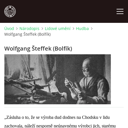
Úvod
Národopis
Lidové umění
Hudba
Wolfgang Šteffek (Bolfík)
MÍSTOPIS
Wolfgang Šteffek (Bolfík)
NÁRODOPIS
OSOBNOSTI
OSTATNÍ
ODKAZY
„Zásluha o to, že se výroba dud dodnes na Chodsku v lidu
O NÁS
zachovala, náleží nesporně neúnavnému výrobci jich, starému