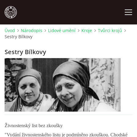
Úvod
Národopis
Lidové umění
Kroje
Tvůrci krojů
Sestry Bílkovy
MÍSTOPIS
Sestry Bílkovy
NÁRODOPIS
OSOBNOSTI
OSTATNÍ
ODKAZY
Živnostenský list bez zkoušky
O NÁS
"Vydání živnostenského listu je podmíněno zkouškou. Chodské