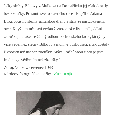
šičky slečny Bílkovy z Mrákova na Domažlicku jej však dostaly
DŮL NA SLÍDU (NA KOLE)
bez zkoušky. Po smrti svého slavného otce - krejčího Adama
Bílka opustily slečny učitelskou dráhu a staly se nástupkyněmi
otce. Když jim měl býti vydán živnostenský list a měly dělati
zkoušku, nenašel se žádný odborník chodského kroje, který by
Kontakt:
více věděl než slečny Bílkovy a mohl je vyzkoušeti, a tak dostaly
tel. 773 916 275
info@domdej.cz
živnostenský list bez zkoušky. Sláva umění obou šiček je jistě
lepším vysvědčením než zkoušky."
--------------------------------------------------------------
Tento projekt je realizován za finanční podpory
Zdroj: Venkov, červenec 1943
města Domažlice.
Náhledy fotografií ze složky
Tvůrci krojů
© 2026 eStránky.cz
|
Aktualizováno: 17. 7. 2026
|
Nahoru ↑