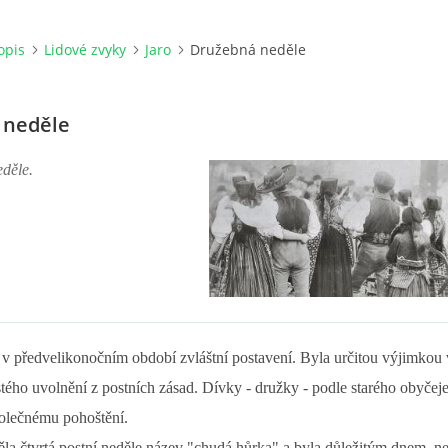
opis
Lidové zvyky
Jaro
Družebná neděle
 neděle
eděle.
 v předvelikonočním období zvláštní postavení. Byla určitou výjimkou 
istého uvolnění z postních zásad. Dívky - družky - podle starého obyčeje
polečnému pohoštění.
a čtvrtá postní neděle název "chudá hůrka" a byla důležitým dnem, n