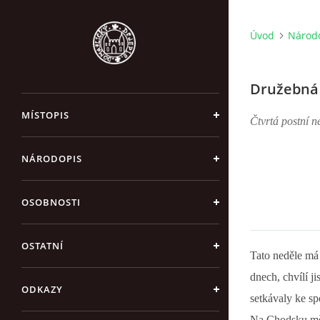
Úvod
Národ
Družebná
MÍSTOPIS
Čtvrtá postní n
NÁRODOPIS
OSOBNOSTI
OSTATNÍ
Tato neděle má
dnech, chvílí j
ODKAZY
setkávaly ke s
Na Chodsku měl