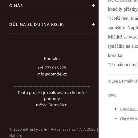
O NÁS
končily přástk
"Delší den, krač
DŮL NA SLÍDU (NA KOLE)
spouštíly. Nap
Mládež se veseli
(pučálka na sla
kořalka.
Kontakt:
"Po pálenci byj
tel. 773 916 275
info@domdej.cz
© Eva Bednářová
--------------------------------------------------------------
Tento projekt je realizován za finanční
Zdroj:
podpory
města Domažlice.
Chodsko; 
Obyčeje a 
© 2026 eStránky.cz
|
Aktualizováno: 17. 7. 2026
|
Nahoru ↑