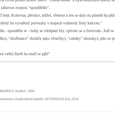
y zábavou zvanou "spouštědlo".
í hnit. Kolovrat, přeslice, kůžel, vřeteno a len se daly na půnebí ha přá
ředený ha vyvařený porvazky v kopach vodnesly ženy kalcom."
la - spouštěla se - hrály se všelijaké hry, zpívalo se a žertovalo. Jedl s
dko), "družbance" (koláče jako věnečky), "calatky" (housky), pilo se p
vá velká žízeň ha muší se pjít!"
JINDŘICH Jindřich, 1956
slavnosti v české lidové kultuře; VEČERKOVÁ Eva, 2016