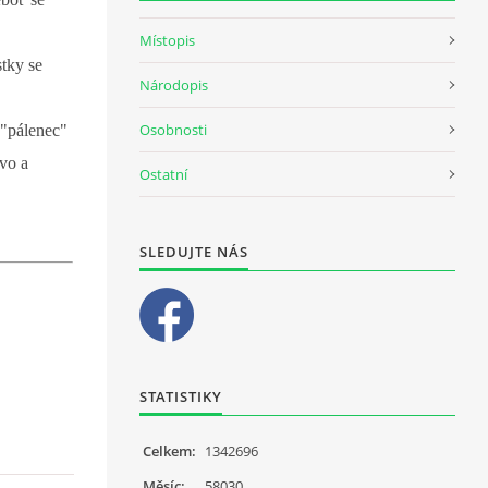
Místopis
stky se
Národopis
Osobnosti
e "pálenec"
ivo a
Ostatní
SLEDUJTE NÁS
STATISTIKY
Celkem:
1342696
Měsíc:
58030