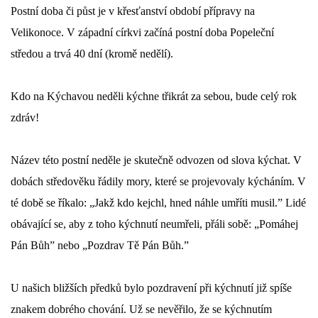
Postní doba či půst je v křesťanství období přípravy na 
DŮL NA SLÍDU (NA KOLE)
Velikonoce. V západní církvi začíná postní doba Popeleční 
středou a trvá 40 dní (kromě nedělí).
Kdo na Kýchavou neděli kýchne třikrát za sebou, bude celý rok 
Kontakt:
zdráv!
tel. 773 916 275
info@domdej.cz
Název této postní neděle je skutečně odvozen od slova kýchat. V 
--------------------------------------------------------------
dobách středověku řádily mory, které se projevovaly kýcháním. V 
Tento projekt je realizován za finanční podpory
města Domažlice.
té době se říkalo: „Jakž kdo kejchl, hned náhle umříti musil.” Lidé 
obávající se, aby z toho kýchnutí neumřeli, přáli sobě: „Pomáhej 
Pán Bůh” nebo „Pozdrav Tě Pán Bůh.”
© 2026 eStránky.cz
|
Aktualizováno: 17. 7. 2026
|
Nahoru ↑
U našich bližších předků bylo pozdravení při kýchnutí již spíše 
znakem dobrého chování. Už se nevěřilo, že se kýchnutím 