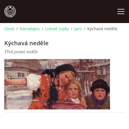
Úvod
Národopis
Lidové zvyky
Jaro
Kýchavá neděle
MÍSTOPIS
Kýchavá neděle
Třetí postní neděle
NÁRODOPIS
OSOBNOSTI
OSTATNÍ
ODKAZY
O NÁS