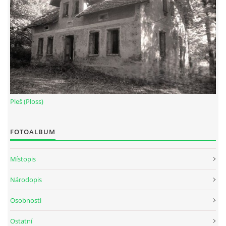
Pleš (Ploss)
FOTOALBUM
Místopis
Národopis
Osobnosti
Ostatní