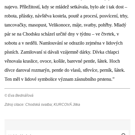
najevo. Příležitostí, kdy se mládež setkávala, bylo ale i tak dost –
DŮL NA SLÍDU (NA KOLE)
robota, přástky, návštěva kostela, poutě a procesí, posvícení, trhy,
tancovačky, masopust, Velikonoce, máje, svatby, pohřby. Mladý
pár se na Chodsku scházel určité dny v týdnu – ve čtvrtek, v
sobotu a v neděli. Namlouvání se odrazilo zejména v lidových
Kontakt:
písních. Zamilovaní si dávali vzájemně dárky. Dívka chlapci
tel. 773 916 275
info@domdej.cz
věnovala kraslice, ovoce, košile, barevné pentle, šátek. Hoch
dívce daroval rozmarýn, pentle do vlasů, střevíce, perník, šátek.
--------------------------------------------------------------
Tento projekt je realizován za finanční podpory
Ten měl v lidové symbolice význam zásnubního prstenu.”
města Domažlice.
© Eva Bednářová
Zdroj citace: Chodská svatba; KURCOVÁ Jitka
© 2026 eStránky.cz
|
Aktualizováno: 17. 7. 2026
|
Nahoru ↑