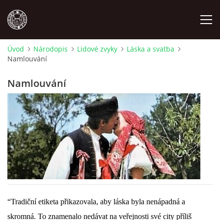
Úvod
Národopis
Lidové zvyky
Láska a svatba
Namlouvání
MÍSTOPIS
Namlouvání
NÁRODOPIS
OSOBNOSTI
OSTATNÍ
ODKAZY
“Tradiční etiketa přikazovala, aby láska byla nenápadná a
O NÁS
skromná. To znamenalo nedávat na veřejnosti své city příliš