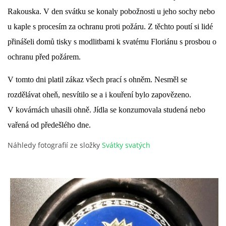
Rakouska. V den svátku se konaly pobožnosti u jeho sochy nebo
DŮL NA SLÍDU (NA KOLE)
u kaple s procesím za ochranu proti požáru. Z těchto poutí si lidé
přinášeli domů tisky s modlitbami k svatému Floriánu s prosbou o
ochranu před požárem.
Kontakt:
V tomto dni platil zákaz všech prací s ohněm. Nesměl se
tel. 773 916 275
rozdělávat oheň, nesvítilo se a i kouření bylo zapovězeno.
info@domdej.cz
V kovárnách uhasili ohně. Jídla se konzumovala studená nebo
--------------------------------------------------------------
vařená od předešlého dne.
Tento projekt je realizován za finanční podpory
města Domažlice.
Náhledy fotografií ze složky
Svátky svatých
© 2026 eStránky.cz
|
Aktualizováno: 17. 7. 2026
|
Nahoru ↑