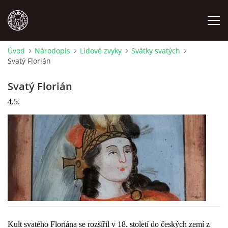
Úvod
Národopis
Lidové zvyky
Svátky svatých
Svatý Florián
MÍSTOPIS
Svatý Florián
NÁRODOPIS
4.5.
OSOBNOSTI
OSTATNÍ
ODKAZY
O NÁS
Kult svatého Floriána se rozšířil v 18. století do českých zemí z