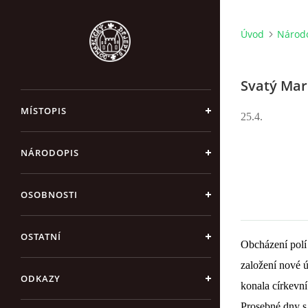
Úvod
Národ
Svatý Ma
MÍSTOPIS
25.4.
NÁRODOPIS
OSOBNOSTI
OSTATNÍ
Obcházení polí
založení nové ú
ODKAZY
konala církevn
Prosebné dny s