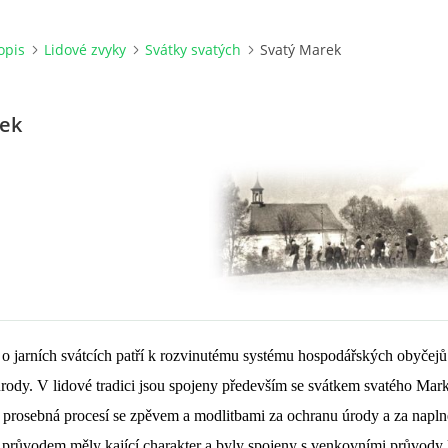
opis
Lidové zvyky
Svátky svatých
Svatý Marek
rek
 o jarních svátcích patří k rozvinutému systému hospodářských obyčejů
rody. V lidové tradici jsou spojeny především se svátkem svatého Mark
í prosebná procesí se zpěvem a modlitbami za ochranu úrody a za napln
 průvodem měly kající charakter a byly spojeny s venkovními průvody