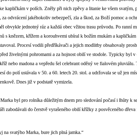
e kapličkám v polích. Zněly při nich zpěvy a litanie ke všem svatým, 
 za odvrácení jakéhokoliv nebezpečí, zla a škod, za Boží pomoc a och
ěl obvykle jednotný ráz a každá obec vžitou trasu průvodu. Po ranní m
nů s knězem, křížem a korouhvemi ubíral k božím mukám a kapličkám 
stavoval. Procesí vodili předříkávači a jejich modlitby obsahovaly pros
před živelnými pohromami a za hojnost obilí ve stodole.
Typicky byl v 
kříž nebo madona a vepředu šel celebrant oděný ve fialovém pluviálu. 
sí do polí ustávala v 50. a 60. letech 20. stol. a udržovala se už jen mí
nkově. Dnes již v podstatě vymizela.
Marka byl pro rolníka důležitým dnem pro sledování počasí i lhůty k se
ři zabodávali do čerstvě vyrašeného obilí křížky z posvěceného dřeva 
j na svatýho Marka, bure jich plná jamka.“