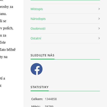
prosby za
Místopis
ranu.
Národopis
ši se
v polích,
Osobnosti
bu za
Ostatní
čele
Tato běžně
SLEDUJTE NÁS
sty na
tí a
z
STATISTIKY
Celkem:
1344858
Měsíc:
58789