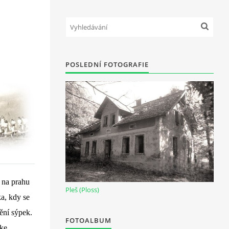
POSLEDNÍ FOTOGRAFIE
 na prahu
Pleš (Ploss)
a, kdy se
ění sýpek.
FOTOALBUM
 ke