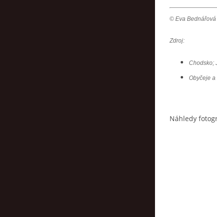
© Eva Bednářová
Zdroj:
Chodsko; 
Obyčeje a 
Náhledy fotogr