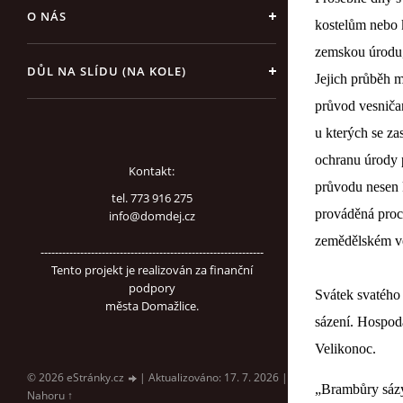
O NÁS
kostelům nebo k
zemskou úrodu,
DŮL NA SLÍDU (NA KOLE)
Jejich průběh m
průvod vesniča
u kterých se za
ochranu úrody 
Kontakt:
průvodu nesen 
tel. 773 916 275
prováděná proce
info@domdej.cz
zemědělském ve
--------------------------------------------------------------
Tento projekt je realizován za finanční
podpory
Svátek svatého 
města Domažlice.
sázení. Hospodá
Velikonoc.
© 2026 eStránky.cz
|
Aktualizováno: 17. 7. 2026
|
„Brambůry sázy
Nahoru ↑