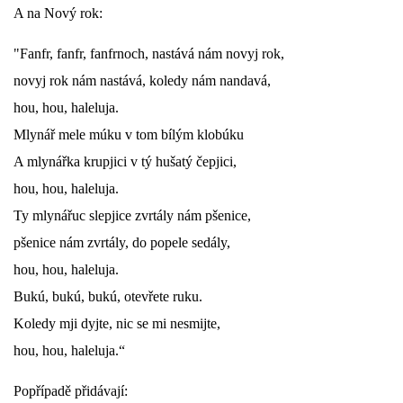
A na Nový rok:
"Fanfr, fanfr, fanfrnoch, nastává nám novyj rok,
novyj rok nám nastává, koledy nám nandavá,
hou, hou, haleluja.
Mlynář mele múku v tom bílým klobúku
A mlynářka krupjici v tý hušatý čepjici,
hou, hou, haleluja.
Ty mlynářuc slepjice zvrtály nám pšenice,
pšenice nám zvrtály, do popele sedály,
hou, hou, haleluja.
Bukú, bukú, bukú, otevřete ruku.
Koledy mji dyjte, nic se mi nesmijte,
hou, hou, haleluja.“
Popřípadě přidávají: