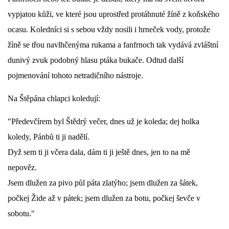
vypjatou kůži, ve které jsou uprostřed protáhnuté žíně z koňského
DŮL NA SLÍDU (NA KOLE)
ocasu. Koledníci si s sebou vždy nosili i hrneček vody, protože
žíně se třou navlhčenýma rukama a fanfrnoch tak vydává zvláštní
dunivý zvuk podobný hlasu ptáka bukače. Odtud další
pojmenování tohoto netradičního nástroje.
Kontakt:
tel. 773 916 275
Na Štěpána chlapci koledují:
info@domdej.cz
"Předevčírem byl Štědrý večer, dnes už je koleda; dej holka
--------------------------------------------------------------
Tento projekt je realizován za finanční podpory
koledy, Pánbů ti ji nadělí.
města Domažlice.
Dyž sem ti ji včera dala, dám ti ji ještě dnes, jen to na mě
nepověz.
Jsem dlužen za pivo půl páta zlatýho; jsem dlužen za šátek,
© 2026 eStránky.cz
|
Aktualizováno: 17. 7. 2026
|
Nahoru ↑
počkej Žide až v pátek; jsem dlužen za botu, počkej ševče v
sobotu."