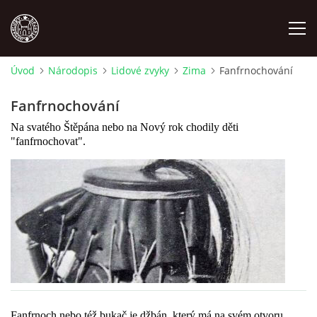
Úvod
Národopis
Lidové zvyky
Zima
Fanfrnochování
MÍSTOPIS
Fanfrnochování
Na svatého Štěpána nebo na Nový rok chodily děti
NÁRODOPIS
"fanfrnochovat".
OSOBNOSTI
OSTATNÍ
ODKAZY
O NÁS
Fanfrnoch nebo též bukač je džbán, který má na svém otvoru