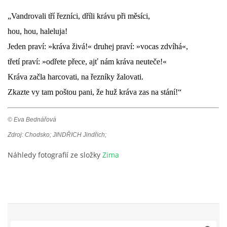
„Vandrovali tří řezníci, dříli krávu při měsíci,
hou, hou, haleluja!
Jeden praví: »kráva živá!« druhej praví: »vocas zdvíhá«,
třetí praví: »odřete přece, ajť nám kráva neuteče!«
Kráva začla harcovati, na řezníky žalovati.
Zkazte vy tam poštou pani, že huž kráva zas na stání!“
© Eva Bednářová
Zdroj: Chodsko; JINDŘICH Jindřich;
Náhledy fotografií ze složky
Zima