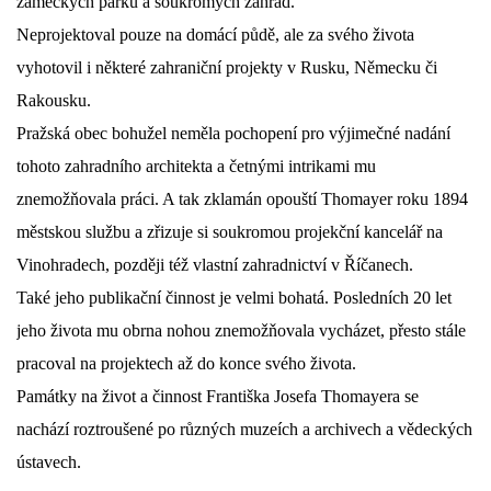
zámeckých parků a soukromých zahrad.
Neprojektoval pouze na domácí půdě, ale za svého života
vyhotovil i některé zahraniční projekty v Rusku, Německu či
Rakousku.
Pražská obec bohužel neměla pochopení pro výjimečné nadání
tohoto zahradního architekta a četnými intrikami mu
znemožňovala práci. A tak zklamán opouští Thomayer roku 1894
městskou službu a zřizuje si soukromou projekční kancelář na
Vinohradech, později též vlastní zahradnictví v Říčanech.
Také jeho publikační činnost je velmi bohatá. Posledních 20 let
jeho života mu obrna nohou znemožňovala vycházet, přesto stále
pracoval na projektech až do konce svého života.
Památky na život a činnost Františka Josefa Thomayera se
nachází roztroušené po různých muzeích a archivech a vědeckých
ústavech.