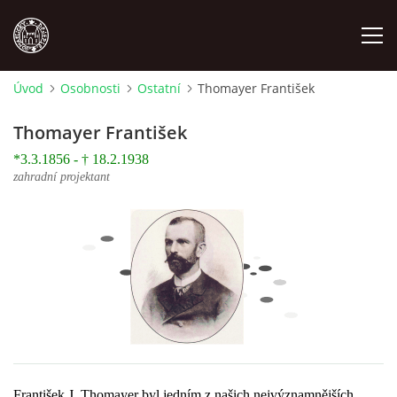
Úvod
Osobnosti
Ostatní
Thomayer František
MÍSTOPIS
Thomayer František
*3.3.1856 - † 18.2.1938
NÁRODOPIS
zahradní projektant
OSOBNOSTI
OSTATNÍ
ODKAZY
O NÁS
František J. Thomayer byl jedním z našich nejvýznamnějších