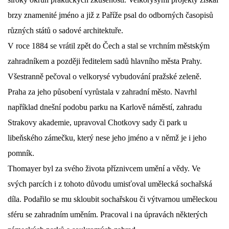
brzy znamenité jméno a již z Paříže psal do odborných časopisů
různých států o sadové architektuře.
V roce 1884 se vrátil zpět do Čech a stal se vrchním městským
zahradníkem a později ředitelem sadů hlavního města Prahy.
Všestranně pečoval o velkorysé vybudování pražské zeleně.
Praha za jeho působení vyrůstala v zahradní město. Navrhl
například dnešní podobu parku na Karlově náměstí, zahradu
Strakovy akademie, upravoval Chotkovy sady či park u
libeňského zámečku, který nese jeho jméno a v němž je i jeho
pomník.
Thomayer byl za svého života příznivcem umění a vědy. Ve
svých parcích i z tohoto důvodu umisťoval umělecká sochařská
díla. Podařilo se mu skloubit sochařskou či výtvarnou uměleckou
sféru se zahradním uměním. Pracoval i na úpravách některých