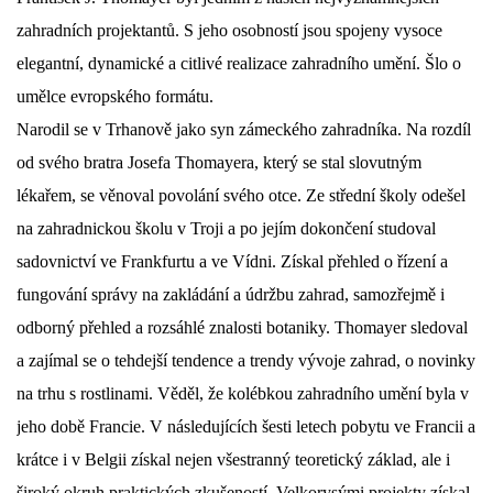
zahradních projektantů. S jeho osobností jsou spojeny vysoce
DŮL NA SLÍDU (NA KOLE)
elegantní, dynamické a citlivé realizace zahradního umění. Šlo o
umělce evropského formátu.
Narodil se v Trhanově jako syn zámeckého zahradníka. Na rozdíl
od svého bratra Josefa Thomayera, který se stal slovutným
Kontakt:
lékařem, se věnoval povolání svého otce. Ze střední školy odešel
tel. 773 916 275
info@domdej.cz
na zahradnickou školu v Troji a po jejím dokončení studoval
sadovnictví ve Frankfurtu a ve Vídni. Získal přehled o řízení a
--------------------------------------------------------------
Tento projekt je realizován za finanční podpory
fungování správy na zakládání a údržbu zahrad, samozřejmě i
města Domažlice.
odborný přehled a rozsáhlé znalosti botaniky. Thomayer sledoval
a zajímal se o tehdejší tendence a trendy vývoje zahrad, o novinky
na trhu s rostlinami. Věděl, že kolébkou zahradního umění byla v
© 2026 eStránky.cz
|
Aktualizováno: 17. 7. 2026
|
Nahoru ↑
jeho době Francie. V následujících šesti letech pobytu ve Francii a
krátce i v Belgii získal nejen všestranný teoretický základ, ale i
široký okruh praktických zkušeností. Velkorysými projekty získal