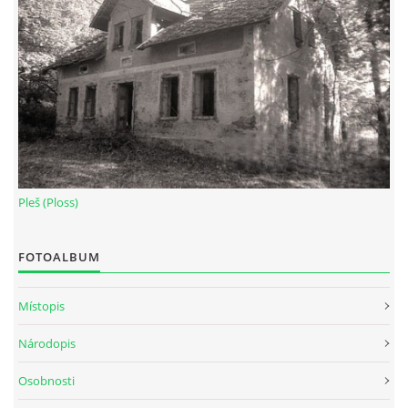
Pleš (Ploss)
FOTOALBUM
Místopis
Národopis
Osobnosti