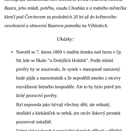
Baara, jeho mládí, pohřbu, osudu Chodska a a rodného městečka
DŮL NA SLÍDU (NA KOLE)
klenčí pod Čerchovem za posledních 20 let až do květnového
osvobození a obnovení Baarova pomníku na Výhledech.
Ukázky:
Kontakt:
Narodil se 7. února 1869 v malém domku nad farou v čp.
tel. 773 916 275
info@domdej.cz
94, kde se říkalo "u Dolejších Holubů". Podle místní
pověry by se usuzovalo, že synek v masopustě narozený
--------------------------------------------------------------
Tento projekt je realizován za finanční podpory
bude piják a marnotratník a že nepodědí mnoho z otcovy
města Domažlice.
rozvážnosti šetrného hospodáře. Ale to by bylo právě jen
liché proroctví pověry.
Byl neposeda jako bývají všechny děti, ale srdnatý,
© 2026 eStránky.cz
|
Aktualizováno: 17. 7. 2026
|
Nahoru ↑
strašidel a klekániček se nebál, jen otcův lískový proutek
pozoroval ostražitě.
Velmi rád naslouchal vyprávění různých příhod a příběhů