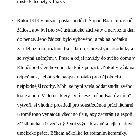
místo katechety v Praze.
Roku 1919 v březnu poslal Jindřich Šimon Baar konzistoři
žádost, aby byl pro své astmatické záchvaty a nervozitu dán
do penze. Jeho žádosti bylo vyhověno, a tak na počátku
září téhož roku rozloučil se s farou, s ořešskými osadníky a
se svými známými v Praze a odjel navždy do svého domu v
Klenčí pod Čerchovem jako kněz penzista. Nikoliv však na
odpočinek, neboť zde naopak nastalo pro něj období
nejplodnější tvorby. Mohl se nyní zcela oddat studiu svého
kraje a lidu. V domě, který nyní nese jméno Baarův dům",
vytvořil si vhodné prostředí pro soustředěnou práci literární.
Kromě toho vynaložil všechno úsilí, aby zachránil alespoň
zčásti prchající svérázný život svých krajanů a jejich lidové
umělecké práce. Během několika let sbíráním keramiky,