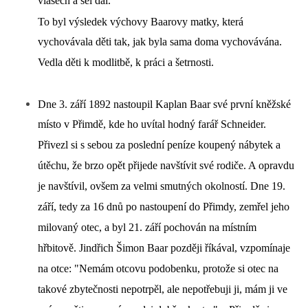
vlasech a šel dál.
To byl výsledek výchovy Baarovy matky, která
vychovávala děti tak, jak byla sama doma vychovávána.
Vedla děti k modlitbě, k práci a šetrnosti.
Dne 3. září 1892 nastoupil Kaplan Baar své první kněžské
místo v Přimdě, kde ho uvítal hodný farář Schneider.
Přivezl si s sebou za poslední peníze koupený nábytek a
útěchu, že brzo opět přijede navštívit své rodiče. A opravdu
je navštívil, ovšem za velmi smutných okolností. Dne 19.
září, tedy za 16 dnů po nastoupení do Přimdy, zemřel jeho
milovaný otec, a byl 21. září pochován na místním
hřbitově. Jindřich Šimon Baar později říkával, vzpomínaje
na otce: "Nemám otcovu podobenku, protože si otec na
takové zbytečnosti nepotrpěl, ale nepotřebuji ji, mám ji ve