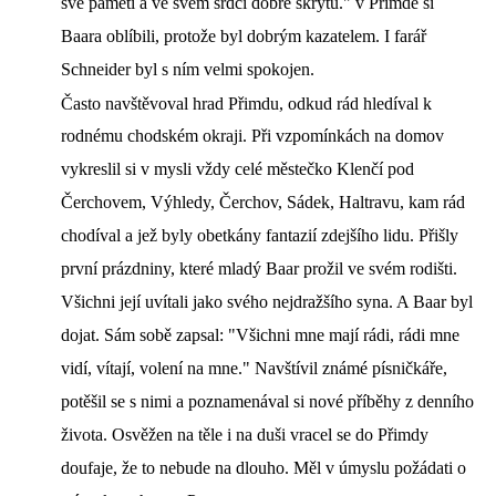
své paměti a ve svém srdci dobře skrytu." v Přimdě si
Baara oblíbili, protože byl dobrým kazatelem. I farář
Schneider byl s ním velmi spokojen.
Často navštěvoval hrad Přimdu, odkud rád hledíval k
rodnému chodském okraji. Při vzpomínkách na domov
vykreslil si v mysli vždy celé městečko Klenčí pod
Čerchovem, Výhledy, Čerchov, Sádek, Haltravu, kam rád
chodíval a jež byly obetkány fantazií zdejšího lidu. Přišly
první prázdniny, které mladý Baar prožil ve svém rodišti.
Všichni její uvítali jako svého nejdražšího syna. A Baar byl
dojat. Sám sobě zapsal: "Všichni mne mají rádi, rádi mne
vidí, vítají, volení na mne." Navštívil známé písničkáře,
potěšil se s nimi a poznamenával si nové příběhy z denního
života. Osvěžen na těle i na duši vracel se do Přimdy
doufaje, že to nebude na dlouho. Měl v úmyslu požádati o