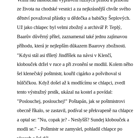
ze života na chodské vesnici a za nejkrásnější chvíle svého
dětství považoval přástky u dědečka a babičky Šeplových.
Už jako chlapec byl velmi zbožný a archivář P. Teplý,
Baarův důvěrný přítel, zaznamenal také jednu zajímavou
příhodu, která je nejlepším důkazem Baarovy zbožnosti.
"Kdysi stál asi tříletý Jindříšek na návsi v Klenčí,
klobouček držel v ruce a při zvonění se modlil. Kolem něho
šel klenečský poštmistr, kouřil cigárko a pošvihoval si
hůlčičkou. Když došel až k modlícímu se chlapci, zvedl
tento výstražný prstík, ukázal na kostel a povídal:
"Poslouchej, poslouchej!" Poštapán, jak se poštmistrovi
obecně říkalo, se zastavil, podíval se překvapeně na chlapce
a optal se: "Nu, copak je? - Neslyšíš? Sundej klobouček a
modli se." - Poštmistr se zamyslel, pohladil chlapce po