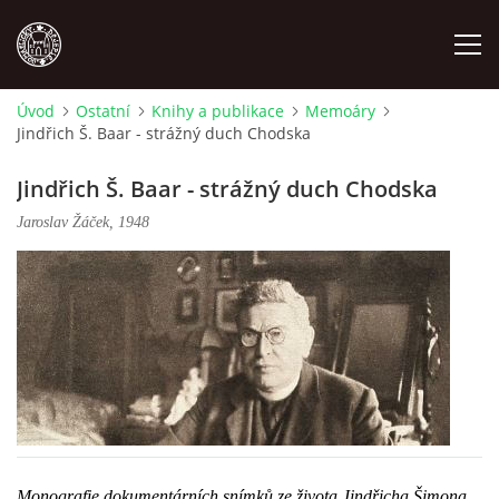
Úvod
Ostatní
Knihy a publikace
Memoáry
Jindřich Š. Baar - strážný duch Chodska
MÍSTOPIS
Jindřich Š. Baar - strážný duch Chodska
NÁRODOPIS
Jaroslav Žáček, 1948
OSOBNOSTI
OSTATNÍ
ODKAZY
O NÁS
Monografie dokumentárních snímků ze života Jindřicha Šimona