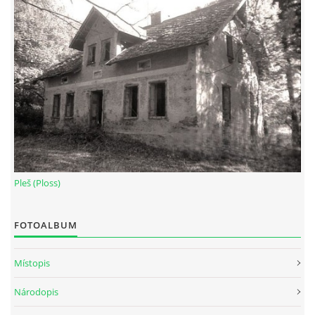
Pleš (Ploss)
FOTOALBUM
Místopis
Národopis