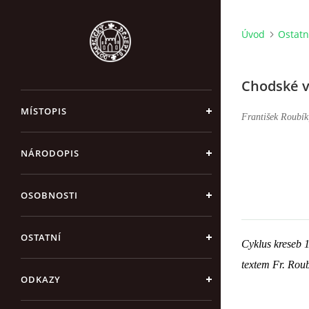
Úvod
Ostatn
Chodské v
MÍSTOPIS
František Roubík
NÁRODOPIS
OSOBNOSTI
OSTATNÍ
Cyklus kreseb 
textem Fr. Roub
ODKAZY