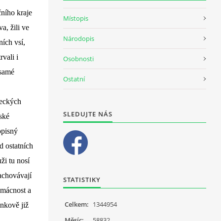
čního kraje
Místopis
a, žili ve
Národopis
ích vsí,
vali i
Osobnosti
 samé
Ostatní
meckých
SLEDUJTE NÁS
ské
opisný
d ostatních
ži tu nosí
achovávají
STATISTIKY
omácnost a
Celkem:
1344954
nkově již
Měsíc:
58832