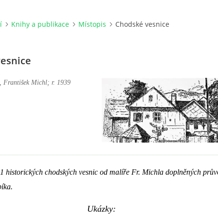
í
Knihy a publikace
Místopis
Chodské vesnice
esnice
, František Michl; r. 1939
11 historických chodských vesnic od malíře Fr. Michla doplněných prů
íka.
Ukázky: