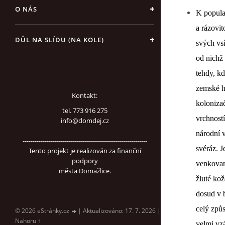
O NÁS
K popula
a rázovit
DŮL NA SLÍDU (NA KOLE)
svých vs
od nichž 
tehdy, kd
zemské h
Kontakt:
kolonizač
tel. 773 916 275
vrchnost
info@domdej.cz
národní v
--------------------------------------------------------------
svéráz. J
Tento projekt je realizován za finanční
podpory
venkovanů
města Domažlice.
žluté kož
dosud v 
celý způ
© 2026 eStránky.cz
|
Aktualizováno: 17. 7. 2026
|
Nahoru ↑
velmi vz