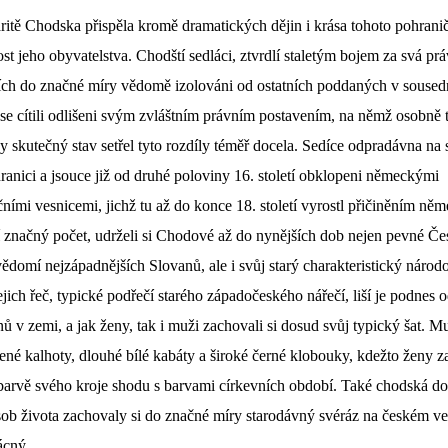
ritě Chodska přispěla kromě dramatických dějin i krása tohoto pohrani
ost jeho obyvatelstva. Chodští sedláci, ztvrdlí staletým bojem za svá práv
ích do značné míry vědomě izolováni od ostatních poddaných v sousedn
se cítili odlišeni svým zvláštním právním postavením, na němž osobně tr
y skutečný stav setřel tyto rozdíly téměř docela. Sedíce odpradávna na
ranici a jsouce již od druhé poloviny 16. století obklopeni německými
ními vesnicemi, jichž tu až do konce 18. století vyrostl přičiněním ně
í značný počet, udrželi si Chodové až do nynějších dob nejen pevné Če
ědomí nejzápadnějších Slovanů, ale i svůj starý charakteristický národ
ejich řeč, typické podřečí starého západočeského nářečí, liší je podnes o
 v zemi, a jak ženy, tak i muži zachovali si dosud svůj typický šat. Mu
ené kalhoty, dlouhé bílé kabáty a široké černé klobouky, kdežto ženy z
barvě svého kroje shodu s barvami církevních období. Také chodská d
sob života zachovaly si do značné míry starodávný svéráz na českém ve
ácný.