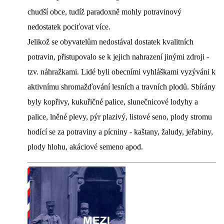
chudší obce, tudíž paradoxně mohly potravinový
nedostatek pociťovat více.
Jelikož se obyvatelům nedostával dostatek kvalitních
potravin, přistupovalo se k jejich nahrazení jinými zdroji -
tzv. náhražkami. Lidé byli obecními vyhláškami vyzýváni k
aktivnímu shromažďování lesních a travních plodů. Sbírány
byly kopřivy, kukuřičné palice, slunečnicové lodyhy a
palice, lněné plevy, pýr plazivý, listové seno, plody stromu
hodící se za potraviny a pícniny - kaštany, žaludy, jeřabiny,
plody hlohu, akáciové semeno apod.