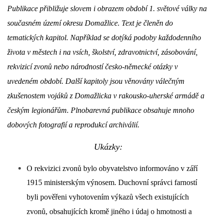
Publikace přibližuje slovem i obrazem období 1. světové války na
DŮL NA SLÍDU (NA KOLE)
současném území okresu Domažlice. Text je členěn do
tematických kapitol. Například se dotýká podoby každodenního
života v městech i na vsích, školství, zdravotnictví, zásobování,
rekvizicí zvonů nebo národností česko-německé otázky v
Kontakt:
uvedeném období. Další ka
pitoly jsou věnovány válečným
tel. 773 916 275
zkušenostem vojáků z Domažlicka v rakousko-uherské armádě a
info@domdej.cz
českým legionářům. Plnobarevná publikace obsahuje mnoho
--------------------------------------------------------------
dobových fotografií a reprodukcí archiválií.
Tento projekt je realizován za finanční podpory
města Domažlice.
Ukázky:
O rekvizici zvonů bylo obyvatelstvo informováno v září
© 2026 eStránky.cz
|
Aktualizováno: 17. 7. 2026
|
Nahoru ↑
1915 ministerským výnosem. Duchovní správci farností
byli pověřeni vyhotovením výkazů všech existujících
zvonů, obsahujících kromě jiného i údaj o hmotnosti a