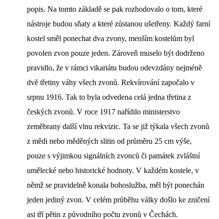
popis. Na tomto základě se pak rozhodovalo o tom, které
nástroje budou sňaty a které zůstanou ušetřeny. Každý farní
kostel směl ponechat dva zvony, menším kostelům byl
povolen zvon pouze jeden. Zároveň muselo být dodrženo
pravidlo, že v rámci vikariátu budou odevzdány nejméně
dvě třetiny váhy všech zvonů. Rekvírování započalo v
srpnu 1916. Tak to byla odvedena celá jedna třetina z
českých zvonů. V roce 1917 nařídilo ministerstvo
zeměbrany další vlnu rekvizic. Ta se již týkala všech zvonů
z mědi nebo měděných slitin od průměru 25 cm výše,
pouze s výjimkou signálních zvonců či památek zvláštní
umělecké nebo historické hodnoty. V každém kostele, v
němž se pravidelně konala bohoslužba, měl být ponechán
jeden jediný zvon. V celém průběhu války došlo ke zničení
asi tří pětin z původního počtu zvonů v Čechách.