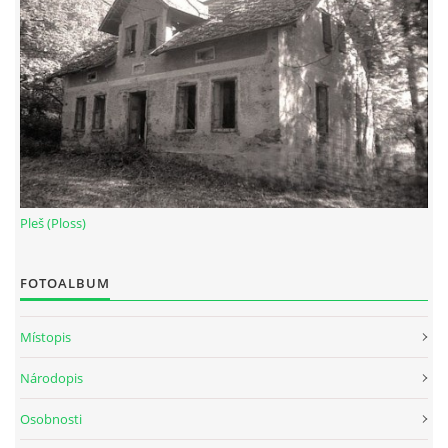
Pleš (Ploss)
FOTOALBUM
Místopis
Národopis
Osobnosti