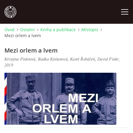
Úvod
Ostatní
Knihy a publikace
Místopis
Mezi orlem a lvem
MÍSTOPIS
Mezi orlem a lvem
NÁRODOPIS
Kristýna Pinkrová, Radka Kinkorová, Karel Řeháček, David Pinkr;
2019
OSOBNOSTI
OSTATNÍ
ODKAZY
O NÁS