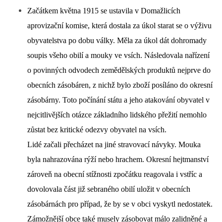
Začátkem května 1915 se ustavila v Domažlicích
aprovizační komise, která dostala za úkol starat se o výživu
obyvatelstva po dobu války. Měla za úkol dát dohromady
soupis všeho obilí a mouky ve vsích. Následovala nařízení
o povinných odvodech zemědělských produktů nejprve do
obecních zásobáren, z nichž bylo zboží posíláno do okresní
zásobárny. Toto počínání státu a jeho atakování obyvatel v
nejcitlivějších otázce základního lidského přežití nemohlo
zůstat bez kritické odezvy
obyvatel na vsích.
Lidé začali přecházet na jiné stravovací návyky. Mouka
byla nahrazována rýží nebo hrachem. Okresní hejtmanství
zároveň na obecní stížnosti zpočátku reagovala i vstříc a
dovolovala část již sebraného obilí uložit v obecních
zásobárnách pro případ, že by se v obci vyskytl nedostatek.
Zámožnější obce také musely zásobovat málo zalidněné a