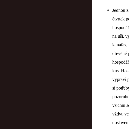
Jednou z
čtvrtek p
hospodáři
na uši, v
kanafas,
dřevěné p
hospodáři
kus. Hos
vypraví 
si potře
pozoruho
všichni s
vždyť ve
dostaven