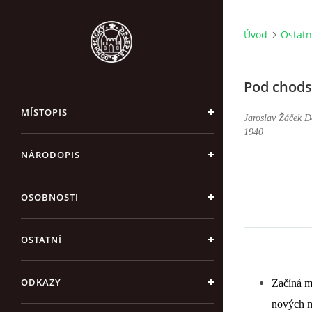
Úvod
Ostatn
Pod chod
MÍSTOPIS
Jaroslav Žáček D
1940
NÁRODOPIS
OSOBNOSTI
OSTATNÍ
ODKAZY
Začíná m
nových m