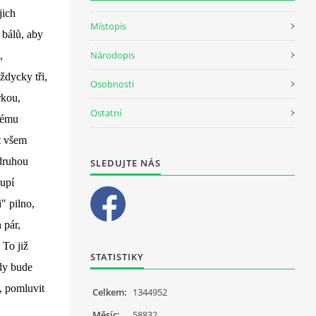
jich
Místopis
 bálů, aby
Národopis
,
ždycky tři,
Osobnosti
rkou,
Ostatní
vému
it všem
 druhou
SLEDUJTE NÁS
oupí
" pilno,
 pár,
 To již
STATISTIKY
kdy bude
t, pomluvit
Celkem:
1344952
Měsíc:
58832