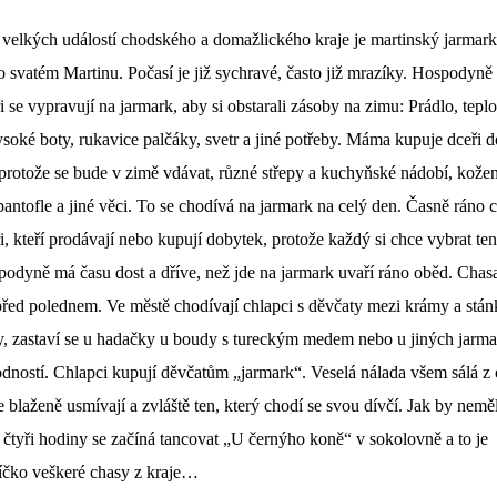
 velkých událostí chodského a domažlického kraje je martinský jarmark
o svatém Martinu. Počasí je již sychravé, často již mrazíky. Hospodyně
 se vypravují na jarmark, aby si obstarali zásoby na zimu: Prádlo, teplo
ysoké boty, rukavice palčáky, svetr a jiné potřeby. Máma kupuje dceři 
 protože se bude v zimě vdávat, různé střepy a kuchyňské nádobí, kože
antofle a jiné věci. To se chodívá na jarmark na celý den. Časně ráno 
, kteří prodávají nebo kupují dobytek, protože každý si chce vybrat ten
podyně má času dost a dříve, než jde na jarmark uvaří ráno oběd. Chas
před polednem. Ve městě chodívají chlapci s děvčaty mezi krámy a stán
by, zastaví se u hadačky u boudy s tureckým medem nebo u jiných jarma
dností. Chlapci kupují děvčatům „jarmark“. Veselá nálada všem sálá z 
e blaženě usmívají a zvláště ten, který chodí se svou dívčí. Jak by neměl
 čtyři hodiny se začíná tancovat „U černýho koně“ v sokolovně a to je
íčko veškeré chasy z kraje…