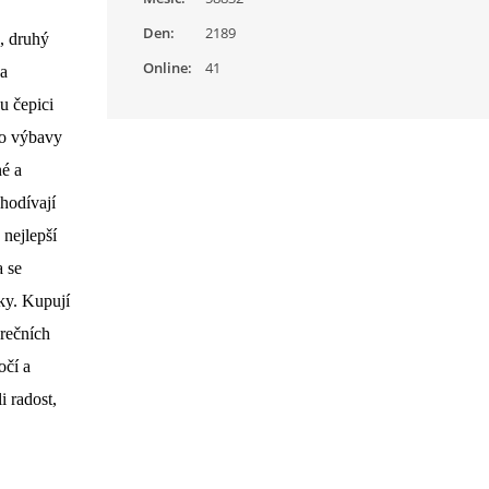
Den:
2189
, druhý
Online:
41
 a
u čepici
do výbavy
né a
chodívají
 nejlepší
a se
ky. Kupují
rečních
očí a
i radost,