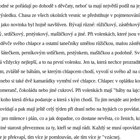
dné se pořádají po dohodě s děvčaty, neboť ta mají největší podíl na je
ýsledku. Chasa ze všech okolních vesnic se předstihuje v pojmenování
l jako novinka byl hojně navštíven. Bývají různé: růžičkový, zástěrkový
, srdíčkový, prstýnkový, mašličkový a jiné. Při volenkách, které jsou v
 děvče svého chlapce a ostatní tanečníky umělou růžičkou, malou zástě
 šátečkem, perníkovým srdíčkem, prstýnkem, mašličkou a podobně. S
á vždycky nejlepší, a to na první volenku. Jen ta, která nechce prozrad
m, zvláště ne bábám, se kterým chlapcem chodí, vyvolí si svého až na
 nebo si také dvě kamarádky vymění své chlapce. Chlapec v oplátku k
omeranč, čokoládu nebo jiné cukroví. Při volenkách mají "báby na lajci
 koho která dívka podaruje a která s kým chodí. Tu jim neujde ani jeden
vídají a pak mají ještě celý týden při draní nebo na hyjtách co povídat.
 pro milence i plán, co a jak dopadne, co dostane nevěsta, co ženich, 
jiné starosti převezmou za ty, kteří se mají rádi. Každý se musí opovída
e je překvapí, tím více je pomlouván, ale tím více je "vzácnej.