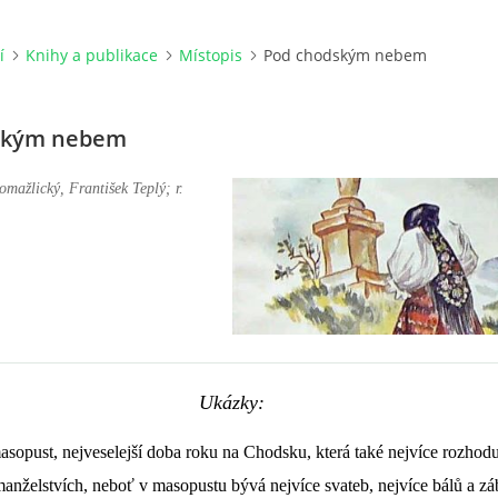
í
Knihy a publikace
Místopis
Pod chodským nebem
ským nebem
omažlický
,
František Teplý; r.
Ukázky:
asopust, nejveselejší doba roku na Chodsku, která také nejvíce rozhodu
anželstvích, neboť v masopustu bývá nejvíce svateb, nejvíce bálů a zá