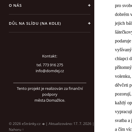
O NÁS
pro svobo
dobrém v
DŮL NA SLÍDU (NA KOLE)
jejich bá
šátečkový
podaruje
vyšívaný
Kontakt:
chlapci d
tel. 773 916 275
přítomný
info@domdej.cz
volenku,
--------------------------------------------------------------
děvčeti p
Tento projekt je realizován za finanční
pozorují,
podpory
města Domažlice.
každý opo
vypracují
svatba a 
© 2026 eStránky.cz
|
Aktualizováno: 17. 7. 2026
|
a čím víc
Nahoru ↑